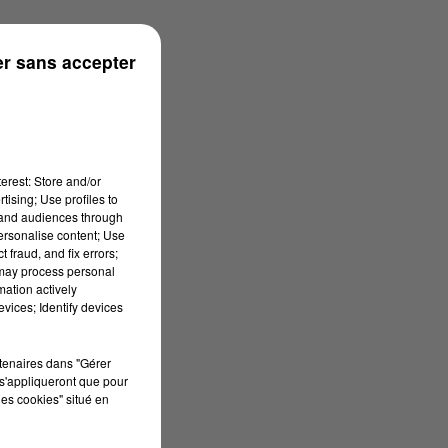
r sans accepter
erest: Store and/or
tising; Use profiles to
tand audiences through
personalise content; Use
 fraud, and fix errors;
 may process personal
mation actively
vices; Identify devices
rtenaires dans "Gérer
s'appliqueront que pour
les cookies" situé en