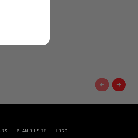
URS
PLAN DU SITE
LOGO