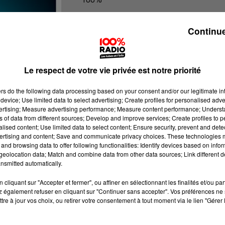
100% Radio les infos du Lot
Continue
Le respect de votre vie privée est notre priorité
ers
do the following data processing based on your consent and/or our legitimate int
device; Use limited data to select advertising; Create profiles for personalised adver
vertising; Measure advertising performance; Measure content performance; Unders
ns of data from different sources; Develop and improve services; Create profiles to 
alised content; Use limited data to select content; Ensure security, prevent and detect
ertising and content; Save and communicate privacy choices. These technologies
and browsing data to offer following functionalities: Identify devices based on infor
eolocation data; Match and combine data from other data sources; Link different de
nsmitted automatically.
cliquant sur "Accepter et fermer", ou affiner en sélectionnant les finalités et/ou pa
 également refuser en cliquant sur "Continuer sans accepter". Vos préférences ne 
tre à jour vos choix, ou retirer votre consentement à tout moment via le lien "Gérer 