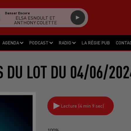
Danser Encore
ELSA ESNOULT ET
ANTHONY COLETTE
AGENDA
PODCAST
RADIO
LA RÉGIE PUB
CONTA
S DU LOT DU 04/06/202
Lecture (4 min 9 sec)
100%