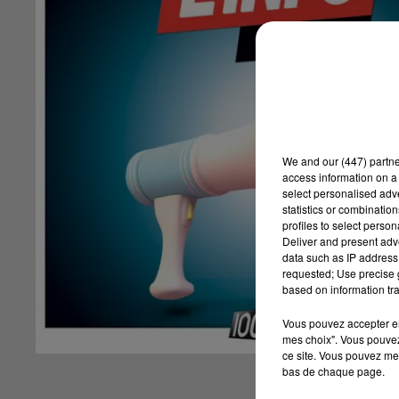
We and
our (447) partn
access information on a 
select personalised ad
statistics or combinatio
profiles to select person
Deliver and present adv
data such as IP address 
requested; Use precise g
based on information tra
Vous pouvez accepter en 
mes choix". Vous pouvez
ce site. Vous pouvez met
bas de chaque page.