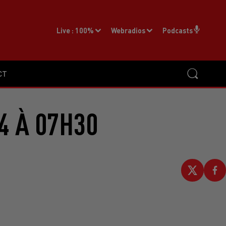
Live :
100%
Webradios
Podcasts
CT
4 À 07H30