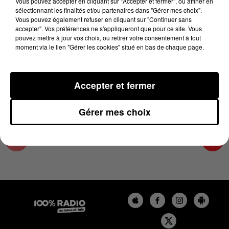
Vous pouvez accepter en cliquant sur "Accepter et fermer", ou affiner en
4 février 2025 - 2 min 14 sec
sélectionnant les finalités et/ou partenaires dans "Gérer mes choix".
Vous pouvez également refuser en cliquant sur "Continuer sans
LES INFOS DU LOT DU 04/02/2025 À 11H00
accepter". Vos préférences ne s'appliqueront que pour ce site. Vous
pouvez mettre à jour vos choix, ou retirer votre consentement à tout
moment via le lien "Gérer les cookies" situé en bas de chaque page.
L'info Loisir du Gers et du Lot-et-Garonne du
04/02/2025
Accepter et fermer
Gérer mes choix