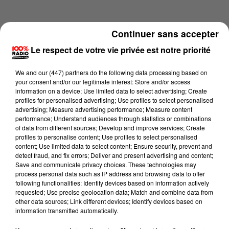
Continuer sans accepter
Le respect de votre vie privée est notre priorité
We and
our (447) partners
do the following data processing based on
your consent and/or our legitimate interest: Store and/or access
information on a device; Use limited data to select advertising; Create
profiles for personalised advertising; Use profiles to select personalised
advertising; Measure advertising performance; Measure content
performance; Understand audiences through statistics or combinations
of data from different sources; Develop and improve services; Create
profiles to personalise content; Use profiles to select personalised
content; Use limited data to select content; Ensure security, prevent and
Lecture (2 min 14 sec)
detect fraud, and fix errors; Deliver and present advertising and content;
Save and communicate privacy choices. These technologies may
process personal data such as IP address and browsing data to offer
following functionalities: Identify devices based on information actively
requested; Use precise geolocation data; Match and combine data from
100%
other data sources; Link different devices; Identify devices based on
information transmitted automatically.
100% Radio les infos du Lot