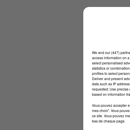
We and
our (447) partn
access information on a 
select personalised ad
statistics or combinatio
profiles to select person
Deliver and present adv
data such as IP address 
requested; Use precise g
based on information tra
Vous pouvez accepter en 
mes choix". Vous pouvez
ce site. Vous pouvez met
bas de chaque page.