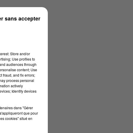
r sans accepter
erest: Store and/or
tising; Use profiles to
tand audiences through
personalise content; Use
 fraud, and fix errors;
 may process personal
mation actively
vices; Identify devices
rtenaires dans "Gérer
s'appliqueront que pour
les cookies" situé en