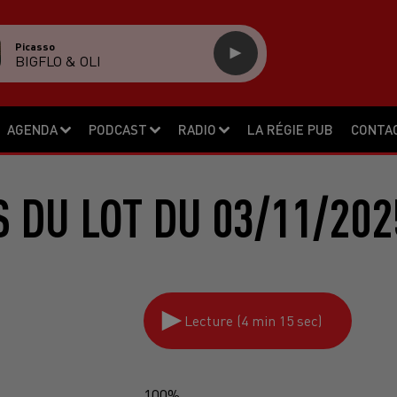
Picasso
BIGFLO & OLI
AGENDA
PODCAST
RADIO
LA RÉGIE PUB
CONTA
S DU LOT DU 03/11/202
Lecture (4 min 15 sec)
100%