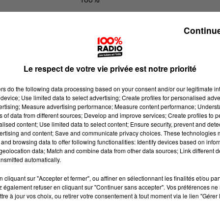
100% Radio les infos du Lot
Continue
Le respect de votre vie privée est notre priorité
ers
do the following data processing based on your consent and/or our legitimate int
device; Use limited data to select advertising; Create profiles for personalised adver
vertising; Measure advertising performance; Measure content performance; Unders
ns of data from different sources; Develop and improve services; Create profiles to 
alised content; Use limited data to select content; Ensure security, prevent and detect
ertising and content; Save and communicate privacy choices. These technologies
and browsing data to offer following functionalities: Identify devices based on infor
eolocation data; Match and combine data from other data sources; Link different de
nsmitted automatically.
cliquant sur "Accepter et fermer", ou affiner en sélectionnant les finalités et/ou pa
 également refuser en cliquant sur "Continuer sans accepter". Vos préférences ne 
tre à jour vos choix, ou retirer votre consentement à tout moment via le lien "Gérer 