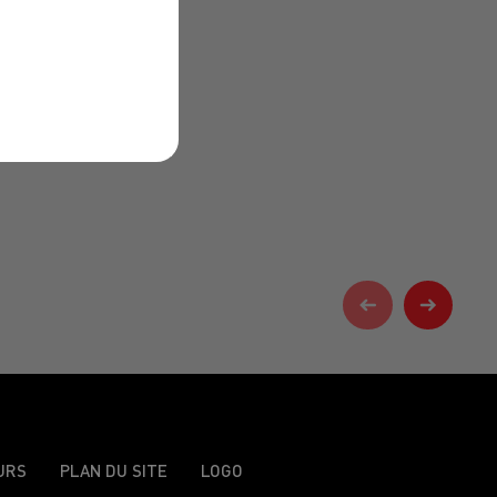
URS
PLAN DU SITE
LOGO