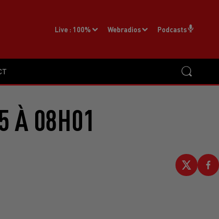
Live :
100%
Webradios
Podcasts
CT
5 À 08H01