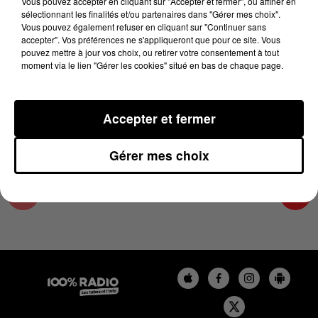
Vous pouvez accepter en cliquant sur "Accepter et fermer", ou affiner en
3 juin 2024 - 4 min 9 sec
sélectionnant les finalités et/ou partenaires dans "Gérer mes choix".
Vous pouvez également refuser en cliquant sur "Continuer sans
LES INFOS DU LOT DU 03/06/2024 À 08H30
accepter". Vos préférences ne s'appliqueront que pour ce site. Vous
pouvez mettre à jour vos choix, ou retirer votre consentement à tout
moment via le lien "Gérer les cookies" situé en bas de chaque page.
L'info Loisir du Gers et du Lot-et-Garonne du
03/06/2024
Accepter et fermer
Gérer mes choix