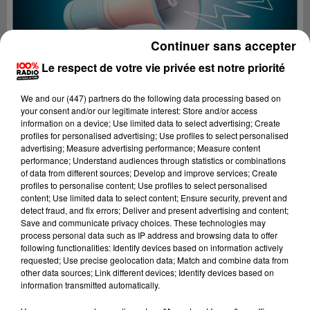
Continuer sans accepter
Le respect de votre vie privée est notre priorité
We and
our (447) partners
do the following data processing based on
your consent and/or our legitimate interest: Store and/or access
information on a device; Use limited data to select advertising; Create
profiles for personalised advertising; Use profiles to select personalised
advertising; Measure advertising performance; Measure content
performance; Understand audiences through statistics or combinations
of data from different sources; Develop and improve services; Create
profiles to personalise content; Use profiles to select personalised
content; Use limited data to select content; Ensure security, prevent and
Lecture (4 min 9 sec)
detect fraud, and fix errors; Deliver and present advertising and content;
Save and communicate privacy choices. These technologies may
process personal data such as IP address and browsing data to offer
following functionalities: Identify devices based on information actively
requested; Use precise geolocation data; Match and combine data from
100%
other data sources; Link different devices; Identify devices based on
information transmitted automatically.
100% Radio les infos du Lot