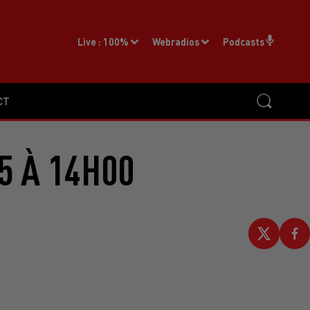
Live :
100%
Webradios
Podcasts
CT
5 À 14H00