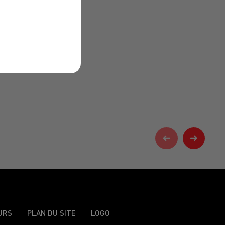
URS
PLAN DU SITE
LOGO