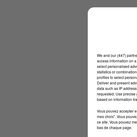
We and
our (447) partn
access information on a 
select personalised ad
statistics or combinatio
profiles to select person
Deliver and present adv
data such as IP address 
requested; Use precise g
based on information tra
Vous pouvez accepter en 
mes choix". Vous pouvez
ce site. Vous pouvez met
bas de chaque page.