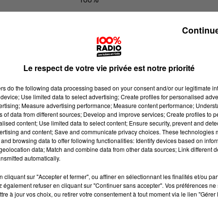
100% Radio les infos du Lot
Continue
Le respect de votre vie privée est notre priorité
ers
do the following data processing based on your consent and/or our legitimate int
device; Use limited data to select advertising; Create profiles for personalised adver
vertising; Measure advertising performance; Measure content performance; Unders
ns of data from different sources; Develop and improve services; Create profiles to 
alised content; Use limited data to select content; Ensure security, prevent and detect
ertising and content; Save and communicate privacy choices. These technologies
and browsing data to offer following functionalities: Identify devices based on infor
eolocation data; Match and combine data from other data sources; Link different de
nsmitted automatically.
cliquant sur "Accepter et fermer", ou affiner en sélectionnant les finalités et/ou pa
 également refuser en cliquant sur "Continuer sans accepter". Vos préférences ne 
tre à jour vos choix, ou retirer votre consentement à tout moment via le lien "Gérer 