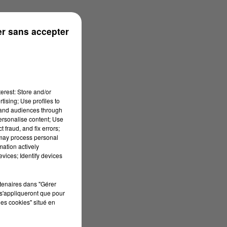
r sans accepter
erest: Store and/or
tising; Use profiles to
tand audiences through
personalise content; Use
 fraud, and fix errors;
 may process personal
mation actively
vices; Identify devices
rtenaires dans "Gérer
s'appliqueront que pour
les cookies" situé en