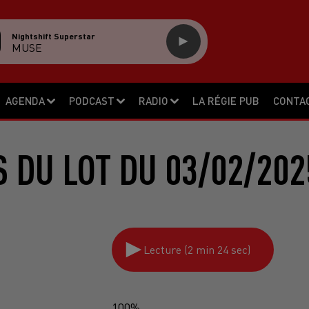
Nightshift Superstar
MUSE
AGENDA
PODCAST
RADIO
LA RÉGIE PUB
CONTA
S DU LOT DU 03/02/202
Lecture (2 min 24 sec)
100%