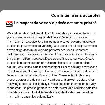
Continuer sans accepter
Le respect de votre vie privée est notre priorité
We and
our (447) partners
do the following data processing based on
your consent and/or our legitimate interest: Store and/or access
information on a device; Use limited data to select advertising; Create
profiles for personalised advertising; Use profiles to select personalised
advertising; Measure advertising performance; Measure content
performance; Understand audiences through statistics or combinations
of data from different sources; Develop and improve services; Create
profiles to personalise content; Use profiles to select personalised
content; Use limited data to select content; Ensure security, prevent and
Lecture (4 min 11 sec)
detect fraud, and fix errors; Deliver and present advertising and content;
Save and communicate privacy choices. These technologies may
process personal data such as IP address and browsing data to offer
following functionalities: Identify devices based on information actively
requested; Use precise geolocation data; Match and combine data from
100%
other data sources; Link different devices; Identify devices based on
information transmitted automatically.
100% Radio les infos du grand Toulouse