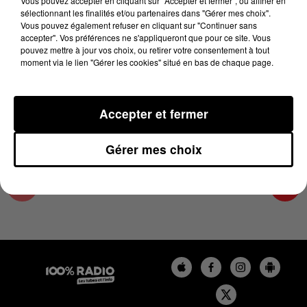
Vous pouvez accepter en cliquant sur "Accepter et fermer", ou affiner en
31 janvier 2025 - 4 min 11 sec
sélectionnant les finalités et/ou partenaires dans "Gérer mes choix".
Vous pouvez également refuser en cliquant sur "Continuer sans
LES INFOS DU GRAND TOULOUSE DU
accepter". Vos préférences ne s'appliqueront que pour ce site. Vous
31/01/2025 À 08H30
pouvez mettre à jour vos choix, ou retirer votre consentement à tout
moment via le lien "Gérer les cookies" situé en bas de chaque page.
Podcasts infos du grand Toulouse
Accepter et fermer
Gérer mes choix