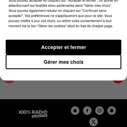
Vous pouvez accepter en cliquant sur "Accepter et fermer", ou affiner en
30 novembre 2023 - 2 min 25 sec
sélectionnant les finalités et/ou partenaires dans "Gérer mes choix".
Vous pouvez également refuser en cliquant sur "Continuer sans
LES INFOS DU GRAND TOULOUSE DU
accepter". Vos préférences ne s'appliqueront que pour ce site. Vous
30/11/2023 À 15H00
pouvez mettre à jour vos choix, ou retirer votre consentement à tout
moment via le lien "Gérer les cookies" situé en bas de chaque page.
Podcasts infos du grand Toulouse
Accepter et fermer
Gérer mes choix