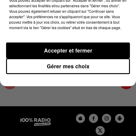
Vous pouvez accepter en cliquant sur "Accepter et fermer", ou affiner en
30 octobre 2024 - 4 min 16 sec
sélectionnant les finalités et/ou partenaires dans "Gérer mes choix".
Vous pouvez également refuser en cliquant sur "Continuer sans
LES INFOS DU GRAND TOULOUSE DU
accepter". Vos préférences ne s'appliqueront que pour ce site. Vous
30/10/2024 À 08H30
pouvez mettre à jour vos choix, ou retirer votre consentement à tout
moment via le lien "Gérer les cookies" situé en bas de chaque page.
Podcasts infos du grand Toulouse
Accepter et fermer
Gérer mes choix