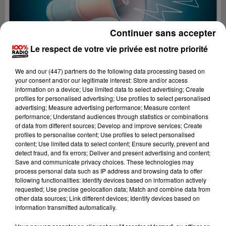
Continuer sans accepter
Le respect de votre vie privée est notre priorité
We and
our (447) partners
do the following data processing based on
your consent and/or our legitimate interest: Store and/or access
information on a device; Use limited data to select advertising; Create
profiles for personalised advertising; Use profiles to select personalised
advertising; Measure advertising performance; Measure content
performance; Understand audiences through statistics or combinations
of data from different sources; Develop and improve services; Create
profiles to personalise content; Use profiles to select personalised
content; Use limited data to select content; Ensure security, prevent and
Lecture (4 min 16 sec)
detect fraud, and fix errors; Deliver and present advertising and content;
Save and communicate privacy choices. These technologies may
process personal data such as IP address and browsing data to offer
following functionalities: Identify devices based on information actively
requested; Use precise geolocation data; Match and combine data from
100%
other data sources; Link different devices; Identify devices based on
information transmitted automatically.
100% Radio les infos du grand Toulouse