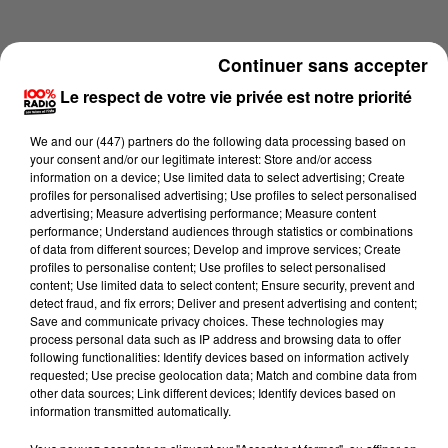
Continuer sans accepter
Le respect de votre vie privée est notre priorité
We and
our (447) partners
do the following data processing based on
your consent and/or our legitimate interest: Store and/or access
information on a device; Use limited data to select advertising; Create
profiles for personalised advertising; Use profiles to select personalised
advertising; Measure advertising performance; Measure content
performance; Understand audiences through statistics or combinations
of data from different sources; Develop and improve services; Create
profiles to personalise content; Use profiles to select personalised
content; Use limited data to select content; Ensure security, prevent and
Lecture (4 min 15 sec)
detect fraud, and fix errors; Deliver and present advertising and content;
Save and communicate privacy choices. These technologies may
process personal data such as IP address and browsing data to offer
following functionalities: Identify devices based on information actively
requested; Use precise geolocation data; Match and combine data from
100%
other data sources; Link different devices; Identify devices based on
information transmitted automatically.
100% Radio les infos du grand Toulouse