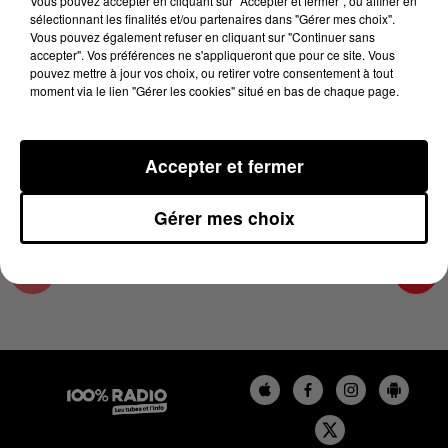
Vous pouvez accepter en cliquant sur "Accepter et fermer", ou affiner en
29 septembre 2025 - 4 min 15 sec
sélectionnant les finalités et/ou partenaires dans "Gérer mes choix".
Vous pouvez également refuser en cliquant sur "Continuer sans
LES INFOS DU GRAND TOULOUSE DU
accepter". Vos préférences ne s'appliqueront que pour ce site. Vous
29/09/2025 À 07H59
pouvez mettre à jour vos choix, ou retirer votre consentement à tout
moment via le lien "Gérer les cookies" situé en bas de chaque page.
Podcasts infos du grand Toulouse
Accepter et fermer
Gérer mes choix