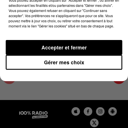
Vous pouvez accepter en cliquant sur "Accepter et fermer", ou affiner en
29 mai 2024 - 4 min 8 sec
sélectionnant les finalités et/ou partenaires dans "Gérer mes choix".
Vous pouvez également refuser en cliquant sur "Continuer sans
LES INFOS DU GRAND TOULOUSE DU
accepter". Vos préférences ne s'appliqueront que pour ce site. Vous
29/05/2024 À 08H30
pouvez mettre à jour vos choix, ou retirer votre consentement à tout
moment via le lien "Gérer les cookies" situé en bas de chaque page.
Podcasts infos du grand Toulouse
Accepter et fermer
Gérer mes choix