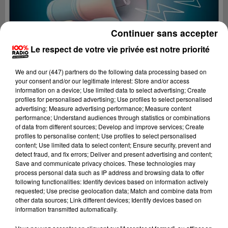
Continuer sans accepter
Le respect de votre vie privée est notre priorité
We and
our (447) partners
do the following data processing based on
your consent and/or our legitimate interest: Store and/or access
information on a device; Use limited data to select advertising; Create
profiles for personalised advertising; Use profiles to select personalised
advertising; Measure advertising performance; Measure content
performance; Understand audiences through statistics or combinations
of data from different sources; Develop and improve services; Create
profiles to personalise content; Use profiles to select personalised
content; Use limited data to select content; Ensure security, prevent and
Lecture (4 min 8 sec)
detect fraud, and fix errors; Deliver and present advertising and content;
Save and communicate privacy choices. These technologies may
process personal data such as IP address and browsing data to offer
following functionalities: Identify devices based on information actively
requested; Use precise geolocation data; Match and combine data from
100%
other data sources; Link different devices; Identify devices based on
information transmitted automatically.
100% Radio les infos du grand Toulouse