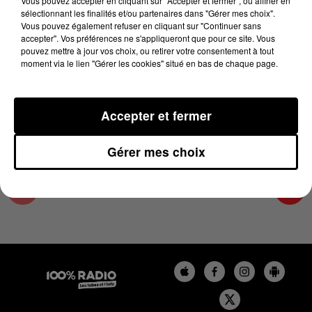
Vous pouvez accepter en cliquant sur "Accepter et fermer", ou affiner en
29 mai 2023 - 4 min 22 sec
sélectionnant les finalités et/ou partenaires dans "Gérer mes choix".
Vous pouvez également refuser en cliquant sur "Continuer sans
LES INFOS DU GRAND TOULOUSE DU
accepter". Vos préférences ne s'appliqueront que pour ce site. Vous
29/05/2023 À 07H00
pouvez mettre à jour vos choix, ou retirer votre consentement à tout
moment via le lien "Gérer les cookies" situé en bas de chaque page.
Podcasts infos du grand Toulouse
Accepter et fermer
Gérer mes choix