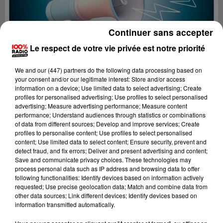
Continuer sans accepter
Le respect de votre vie privée est notre priorité
We and
our (447) partners
do the following data processing based on
your consent and/or our legitimate interest: Store and/or access
information on a device; Use limited data to select advertising; Create
profiles for personalised advertising; Use profiles to select personalised
advertising; Measure advertising performance; Measure content
performance; Understand audiences through statistics or combinations
of data from different sources; Develop and improve services; Create
profiles to personalise content; Use profiles to select personalised
content; Use limited data to select content; Ensure security, prevent and
Lecture (4 min 22 sec)
detect fraud, and fix errors; Deliver and present advertising and content;
Save and communicate privacy choices. These technologies may
process personal data such as IP address and browsing data to offer
following functionalities: Identify devices based on information actively
requested; Use precise geolocation data; Match and combine data from
100%
other data sources; Link different devices; Identify devices based on
information transmitted automatically.
Les infos du grand Toulouse