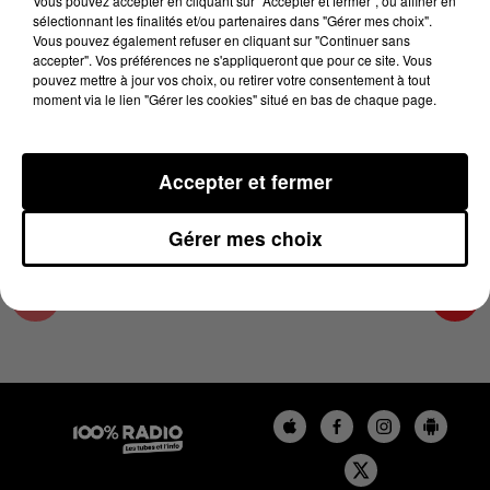
Vous pouvez accepter en cliquant sur "Accepter et fermer", ou affiner en
29 avril 2025 - 2 min 14 sec
sélectionnant les finalités et/ou partenaires dans "Gérer mes choix".
Vous pouvez également refuser en cliquant sur "Continuer sans
LES INFOS DU GRAND TOULOUSE DU
accepter". Vos préférences ne s'appliqueront que pour ce site. Vous
29/04/2025 À 11H01
pouvez mettre à jour vos choix, ou retirer votre consentement à tout
moment via le lien "Gérer les cookies" situé en bas de chaque page.
Podcasts infos du grand Toulouse
Accepter et fermer
Gérer mes choix