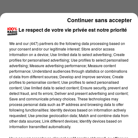
Continuer sans accepter
Le respect de votre vie privée est notre priorité
We and
our (447) partners
do the following data processing based on
your consent and/or our legitimate interest: Store and/or access
information on a device; Use limited data to select advertising; Create
profiles for personalised advertising; Use profiles to select personalised
advertising; Measure advertising performance; Measure content
performance; Understand audiences through statistics or combinations
of data from different sources; Develop and improve services; Create
profiles to personalise content; Use profiles to select personalised
content; Use limited data to select content; Ensure security, prevent and
Lecture (2 min 14 sec)
detect fraud, and fix errors; Deliver and present advertising and content;
Save and communicate privacy choices. These technologies may
process personal data such as IP address and browsing data to offer
following functionalities: Identify devices based on information actively
requested; Use precise geolocation data; Match and combine data from
100%
other data sources; Link different devices; Identify devices based on
information transmitted automatically.
100% Radio les infos du grand Toulouse