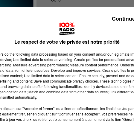
100% Radio les infos du grand Toul
Continue
Le respect de votre vie privée est notre priorité
ers
do the following data processing based on your consent and/or our legitimate int
device; Use limited data to select advertising; Create profiles for personalised adver
vertising; Measure advertising performance; Measure content performance; Unders
ns of data from different sources; Develop and improve services; Create profiles to 
alised content; Use limited data to select content; Ensure security, prevent and detect
ertising and content; Save and communicate privacy choices. These technologies
and browsing data to offer following functionalities: Identify devices based on infor
eolocation data; Match and combine data from other data sources; Link different de
nsmitted automatically.
cliquant sur "Accepter et fermer", ou affiner en sélectionnant les finalités et/ou pa
 également refuser en cliquant sur "Continuer sans accepter". Vos préférences ne 
tre à jour vos choix, ou retirer votre consentement à tout moment via le lien "Gérer 