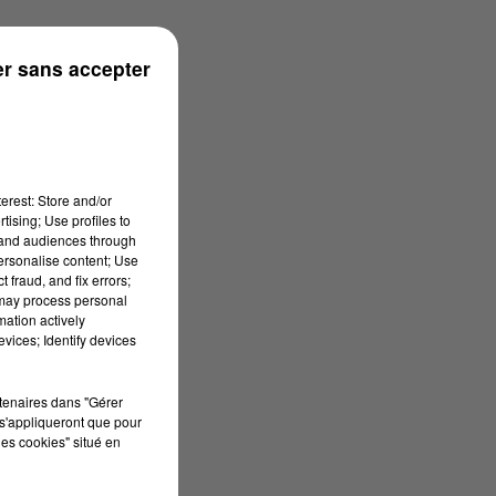
ouse
r sans accepter
erest: Store and/or
tising; Use profiles to
tand audiences through
personalise content; Use
 fraud, and fix errors;
 may process personal
mation actively
vices; Identify devices
rtenaires dans "Gérer
s'appliqueront que pour
les cookies" situé en