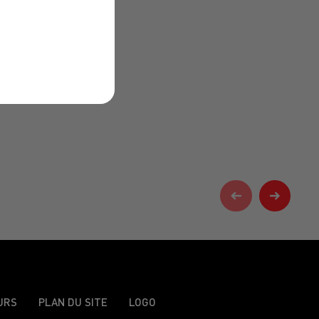
URS
PLAN DU SITE
LOGO