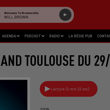
Welcome To Brownsville
WILL BROWN
AGENDA
PODCAST
RADIO
LA RÉGIE PUB
CONTA
RAND TOULOUSE DU 29/
Lecture (2 min 22 sec)
100%