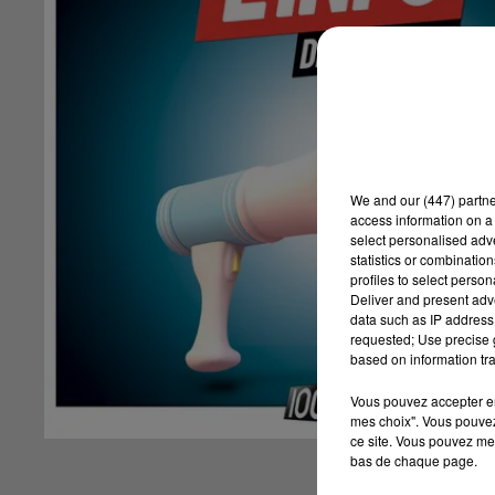
We and
our (447) partn
access information on a 
select personalised ad
statistics or combinatio
profiles to select person
Deliver and present adv
data such as IP address 
requested; Use precise g
based on information tra
Vous pouvez accepter en 
mes choix". Vous pouvez
ce site. Vous pouvez met
bas de chaque page.