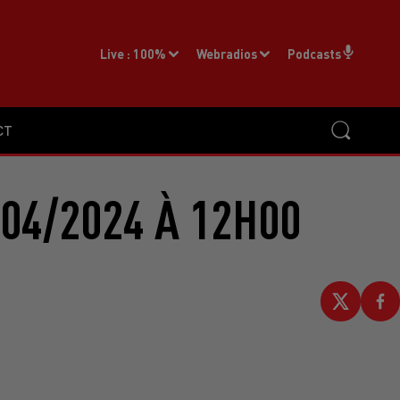
Live :
100%
Webradios
Podcasts
CT
04/2024 À 12H00