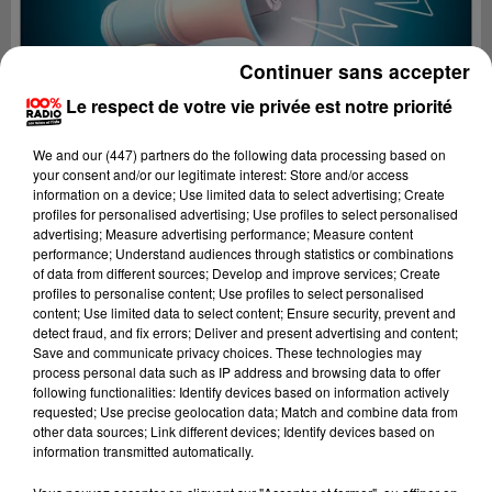
Continuer sans accepter
Le respect de votre vie privée est notre priorité
We and
our (447) partners
do the following data processing based on
your consent and/or our legitimate interest: Store and/or access
information on a device; Use limited data to select advertising; Create
profiles for personalised advertising; Use profiles to select personalised
advertising; Measure advertising performance; Measure content
performance; Understand audiences through statistics or combinations
of data from different sources; Develop and improve services; Create
profiles to personalise content; Use profiles to select personalised
content; Use limited data to select content; Ensure security, prevent and
Lecture (4 min 10 sec)
detect fraud, and fix errors; Deliver and present advertising and content;
Save and communicate privacy choices. These technologies may
process personal data such as IP address and browsing data to offer
following functionalities: Identify devices based on information actively
requested; Use precise geolocation data; Match and combine data from
100%
other data sources; Link different devices; Identify devices based on
information transmitted automatically.
100% Radio les infos du grand Toulouse