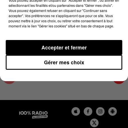
Vous pouvez accepter en cliquant sur "Accepter et fermer", ou affiner en
29 février 2024 - 4 min 10 sec
sélectionnant les finalités et/ou partenaires dans "Gérer mes choix".
Vous pouvez également refuser en cliquant sur "Continuer sans
LES INFOS DU GRAND TOULOUSE DU
accepter". Vos préférences ne s'appliqueront que pour ce site. Vous
29/02/2024 À 08H29
pouvez mettre à jour vos choix, ou retirer votre consentement à tout
moment via le lien "Gérer les cookies" situé en bas de chaque page.
Podcasts infos du grand Toulouse
Accepter et fermer
Gérer mes choix