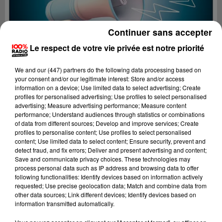
Continuer sans accepter
Le respect de votre vie privée est notre priorité
We and
our (447) partners
do the following data processing based on
your consent and/or our legitimate interest: Store and/or access
information on a device; Use limited data to select advertising; Create
profiles for personalised advertising; Use profiles to select personalised
advertising; Measure advertising performance; Measure content
performance; Understand audiences through statistics or combinations
of data from different sources; Develop and improve services; Create
profiles to personalise content; Use profiles to select personalised
content; Use limited data to select content; Ensure security, prevent and
Lecture (4 min 20 sec)
detect fraud, and fix errors; Deliver and present advertising and content;
Save and communicate privacy choices. These technologies may
process personal data such as IP address and browsing data to offer
following functionalities: Identify devices based on information actively
requested; Use precise geolocation data; Match and combine data from
100%
other data sources; Link different devices; Identify devices based on
information transmitted automatically.
100% Radio les infos du grand Toulouse