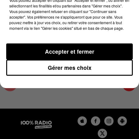
Vous pouvez accepter en cliquant sur "Accepter et fermer", ou affiner en
28 décembre 2023 - 4 min 20 sec
sélectionnant les finalités et/ou partenaires dans "Gérer mes choix".
Vous pouvez également refuser en cliquant sur "Continuer sans
LES INFOS DU GRAND TOULOUSE DU
accepter". Vos préférences ne s'appliqueront que pour ce site. Vous
28/12/2023 À 07H59
pouvez mettre à jour vos choix, ou retirer votre consentement à tout
moment via le lien "Gérer les cookies" situé en bas de chaque page.
Podcasts infos du grand Toulouse
Accepter et fermer
Gérer mes choix