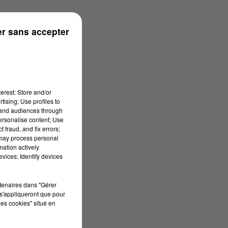
ouse
r sans accepter
erest: Store and/or
tising; Use profiles to
tand audiences through
personalise content; Use
 fraud, and fix errors;
 may process personal
mation actively
vices; Identify devices
rtenaires dans "Gérer
s'appliqueront que pour
les cookies" situé en