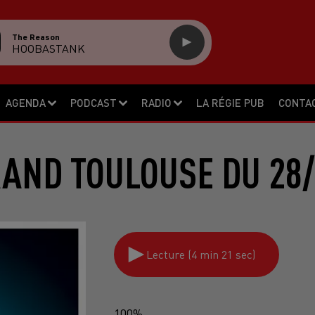
The Reason
HOOBASTANK
AGENDA
PODCAST
RADIO
LA RÉGIE PUB
CONTA
RAND TOULOUSE DU 28/
Lecture (4 min 21 sec)
100%