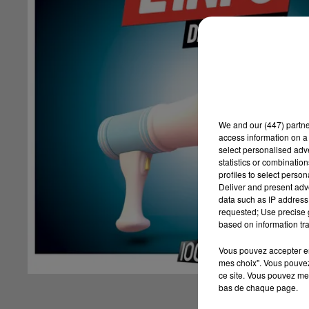
We and
our (447) partn
access information on a 
select personalised ad
statistics or combinatio
profiles to select person
Deliver and present adv
data such as IP address 
requested; Use precise g
based on information tra
Vous pouvez accepter en 
mes choix". Vous pouvez
ce site. Vous pouvez met
bas de chaque page.