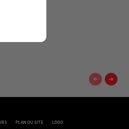
URS
PLAN DU SITE
LOGO