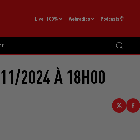
Live :
100%
Webradios
Podcasts
CT
11/2024 À 18H00