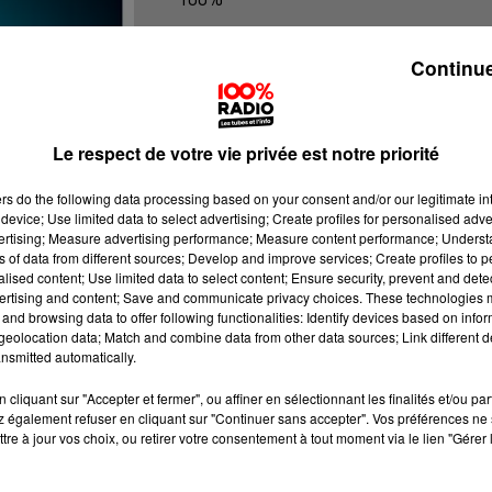
100% Radio les infos du grand Toul
Continue
Le respect de votre vie privée est notre priorité
ers
do the following data processing based on your consent and/or our legitimate int
device; Use limited data to select advertising; Create profiles for personalised adver
vertising; Measure advertising performance; Measure content performance; Unders
ns of data from different sources; Develop and improve services; Create profiles to 
alised content; Use limited data to select content; Ensure security, prevent and detect
ertising and content; Save and communicate privacy choices. These technologies
and browsing data to offer following functionalities: Identify devices based on infor
eolocation data; Match and combine data from other data sources; Link different de
nsmitted automatically.
cliquant sur "Accepter et fermer", ou affiner en sélectionnant les finalités et/ou pa
 également refuser en cliquant sur "Continuer sans accepter". Vos préférences ne 
tre à jour vos choix, ou retirer votre consentement à tout moment via le lien "Gérer 