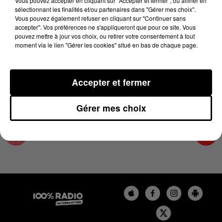
Vous pouvez accepter en cliquant sur "Accepter et fermer", ou affiner en
28 juin 2023 - 4 min 18 sec
sélectionnant les finalités et/ou partenaires dans "Gérer mes choix".
Vous pouvez également refuser en cliquant sur "Continuer sans
LES INFOS DU GRAND TOULOUSE DU
accepter". Vos préférences ne s'appliqueront que pour ce site. Vous
28/06/2023 À 08H30
pouvez mettre à jour vos choix, ou retirer votre consentement à tout
moment via le lien "Gérer les cookies" situé en bas de chaque page.
Podcasts infos du grand Toulouse
Accepter et fermer
Gérer mes choix