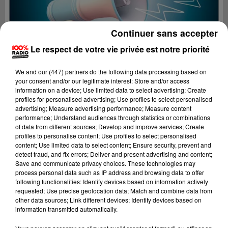
Continuer sans accepter
Le respect de votre vie privée est notre priorité
We and
our (447) partners
do the following data processing based on
your consent and/or our legitimate interest: Store and/or access
information on a device; Use limited data to select advertising; Create
profiles for personalised advertising; Use profiles to select personalised
advertising; Measure advertising performance; Measure content
performance; Understand audiences through statistics or combinations
of data from different sources; Develop and improve services; Create
profiles to personalise content; Use profiles to select personalised
content; Use limited data to select content; Ensure security, prevent and
Lecture (4 min 18 sec)
detect fraud, and fix errors; Deliver and present advertising and content;
Save and communicate privacy choices. These technologies may
process personal data such as IP address and browsing data to offer
following functionalities: Identify devices based on information actively
requested; Use precise geolocation data; Match and combine data from
100%
other data sources; Link different devices; Identify devices based on
information transmitted automatically.
100% Radio les infos du grand Toulouse