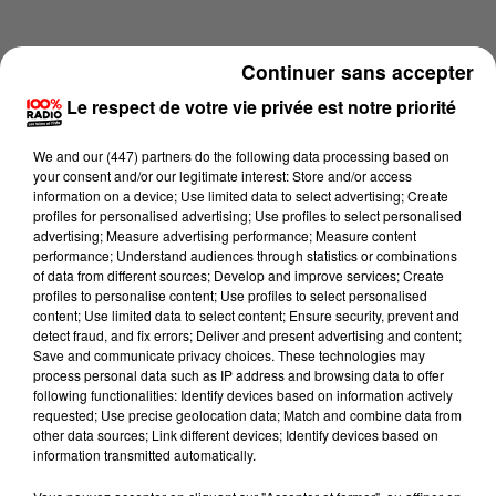
Continuer sans accepter
Le respect de votre vie privée est notre priorité
We and
our (447) partners
do the following data processing based on
your consent and/or our legitimate interest: Store and/or access
information on a device; Use limited data to select advertising; Create
profiles for personalised advertising; Use profiles to select personalised
advertising; Measure advertising performance; Measure content
performance; Understand audiences through statistics or combinations
of data from different sources; Develop and improve services; Create
profiles to personalise content; Use profiles to select personalised
content; Use limited data to select content; Ensure security, prevent and
Lecture (4 min 19 sec)
detect fraud, and fix errors; Deliver and present advertising and content;
Save and communicate privacy choices. These technologies may
process personal data such as IP address and browsing data to offer
following functionalities: Identify devices based on information actively
requested; Use precise geolocation data; Match and combine data from
100%
other data sources; Link different devices; Identify devices based on
information transmitted automatically.
100% Radio les infos du grand Toulouse