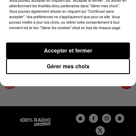
Vous pouvez accepter en cliquant sur "Accepter et fermer", ou affiner en
28 avril 2025 - 4 min 19 sec
sélectionnant les finalités et/ou partenaires dans "Gérer mes choix".
Vous pouvez également refuser en cliquant sur "Continuer sans
LES INFOS DU GRAND TOULOUSE DU
accepter". Vos préférences ne s'appliqueront que pour ce site. Vous
28/04/2025 À 17H00
pouvez mettre à jour vos choix, ou retirer votre consentement à tout
moment via le lien "Gérer les cookies" situé en bas de chaque page.
Podcasts infos du grand Toulouse
Accepter et fermer
Gérer mes choix