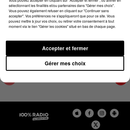
Vous pouvez accepter en cliquant sur "Accepter et fermer", ou affiner en
28 mars 2025 - 4 min 14 sec
sélectionnant les finalités et/ou partenaires dans "Gérer mes choix".
Vous pouvez également refuser en cliquant sur "Continuer sans
LES INFOS DU GRAND TOULOUSE DU
accepter". Vos préférences ne s'appliqueront que pour ce site. Vous
28/03/2025 À 07H59
pouvez mettre à jour vos choix, ou retirer votre consentement à tout
moment via le lien "Gérer les cookies" situé en bas de chaque page.
Podcasts infos du grand Toulouse
Accepter et fermer
Gérer mes choix