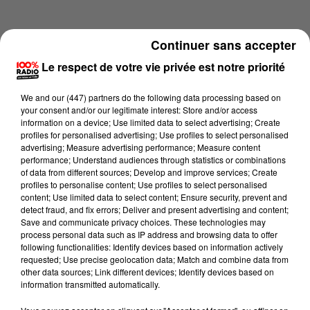
Continuer sans accepter
Le respect de votre vie privée est notre priorité
We and
our (447) partners
do the following data processing based on
your consent and/or our legitimate interest: Store and/or access
information on a device; Use limited data to select advertising; Create
profiles for personalised advertising; Use profiles to select personalised
advertising; Measure advertising performance; Measure content
performance; Understand audiences through statistics or combinations
of data from different sources; Develop and improve services; Create
profiles to personalise content; Use profiles to select personalised
content; Use limited data to select content; Ensure security, prevent and
Lecture (4 min 14 sec)
detect fraud, and fix errors; Deliver and present advertising and content;
Save and communicate privacy choices. These technologies may
process personal data such as IP address and browsing data to offer
following functionalities: Identify devices based on information actively
requested; Use precise geolocation data; Match and combine data from
100%
other data sources; Link different devices; Identify devices based on
information transmitted automatically.
100% Radio les infos du grand Toulouse