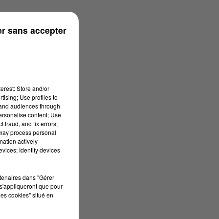
ouse
r sans accepter
erest: Store and/or
tising; Use profiles to
tand audiences through
personalise content; Use
 fraud, and fix errors;
 may process personal
mation actively
vices; Identify devices
rtenaires dans "Gérer
s'appliqueront que pour
les cookies" situé en