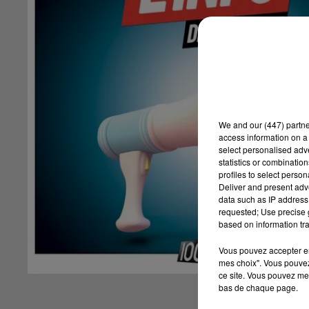
We and
our (447) partn
access information on a 
select personalised ad
statistics or combinatio
profiles to select person
Deliver and present adv
data such as IP address 
requested; Use precise g
based on information tra
Vous pouvez accepter en 
mes choix". Vous pouvez
ce site. Vous pouvez met
bas de chaque page.