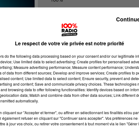
100% Radio les infos du grand Toul
Continue
Le respect de votre vie privée est notre priorité
ers
do the following data processing based on your consent and/or our legitimate int
device; Use limited data to select advertising; Create profiles for personalised adver
vertising; Measure advertising performance; Measure content performance; Unders
ns of data from different sources; Develop and improve services; Create profiles to 
alised content; Use limited data to select content; Ensure security, prevent and detect
ertising and content; Save and communicate privacy choices. These technologies
and browsing data to offer following functionalities: Identify devices based on infor
eolocation data; Match and combine data from other data sources; Link different de
nsmitted automatically.
cliquant sur "Accepter et fermer", ou affiner en sélectionnant les finalités et/ou pa
 également refuser en cliquant sur "Continuer sans accepter". Vos préférences ne 
tre à jour vos choix, ou retirer votre consentement à tout moment via le lien "Gérer 