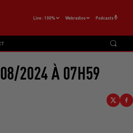
Live :
100%
Webradios
Podcasts
CT
08/2024 À 07H59