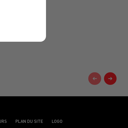
URS
PLAN DU SITE
LOGO