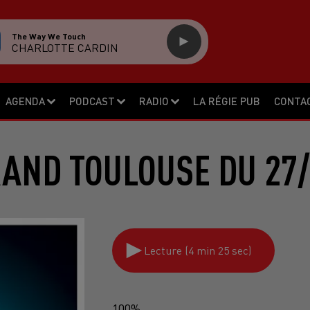
The Way We Touch
CHARLOTTE CARDIN
AGENDA
PODCAST
RADIO
LA RÉGIE PUB
CONTA
RAND TOULOUSE DU 27/
Lecture (4 min 25 sec)
100%