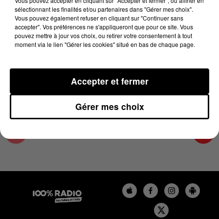
Vous pouvez accepter en cliquant sur "Accepter et fermer", ou affiner en
27 juillet 2023 - 3 min 16 sec
sélectionnant les finalités et/ou partenaires dans "Gérer mes choix".
Vous pouvez également refuser en cliquant sur "Continuer sans
LES INFOS DU GRAND TOULOUSE DU
accepter". Vos préférences ne s'appliqueront que pour ce site. Vous
27/07/2023 À 12H00
pouvez mettre à jour vos choix, ou retirer votre consentement à tout
moment via le lien "Gérer les cookies" situé en bas de chaque page.
Podcasts infos du grand Toulouse
Accepter et fermer
Gérer mes choix