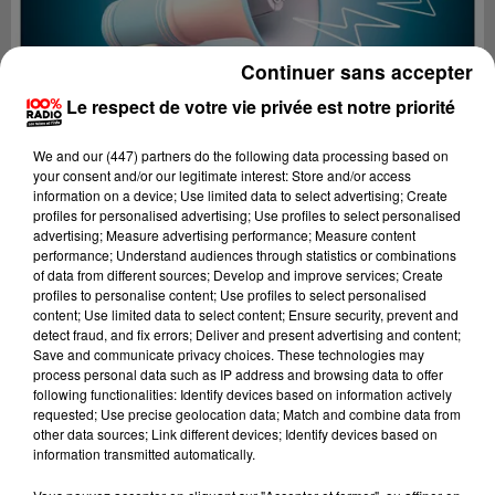
Continuer sans accepter
Le respect de votre vie privée est notre priorité
We and
our (447) partners
do the following data processing based on
your consent and/or our legitimate interest: Store and/or access
information on a device; Use limited data to select advertising; Create
profiles for personalised advertising; Use profiles to select personalised
advertising; Measure advertising performance; Measure content
performance; Understand audiences through statistics or combinations
of data from different sources; Develop and improve services; Create
profiles to personalise content; Use profiles to select personalised
content; Use limited data to select content; Ensure security, prevent and
Lecture (3 min 16 sec)
detect fraud, and fix errors; Deliver and present advertising and content;
Save and communicate privacy choices. These technologies may
process personal data such as IP address and browsing data to offer
following functionalities: Identify devices based on information actively
requested; Use precise geolocation data; Match and combine data from
100%
other data sources; Link different devices; Identify devices based on
information transmitted automatically.
100% Radio les infos du grand Toulouse