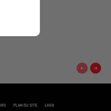
URS
PLAN DU SITE
LOGO