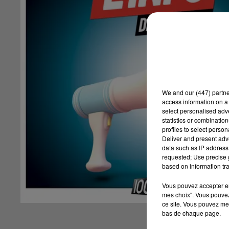
We and
our (447) partn
access information on a 
select personalised ad
statistics or combinatio
profiles to select person
Deliver and present adv
data such as IP address 
requested; Use precise g
based on information tra
Vous pouvez accepter en 
mes choix". Vous pouvez
ce site. Vous pouvez met
bas de chaque page.