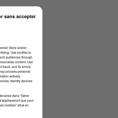
ouse
r sans accepter
erest: Store and/or
tising; Use profiles to
tand audiences through
personalise content; Use
 fraud, and fix errors;
 may process personal
mation actively
vices; Identify devices
rtenaires dans "Gérer
s'appliqueront que pour
les cookies" situé en