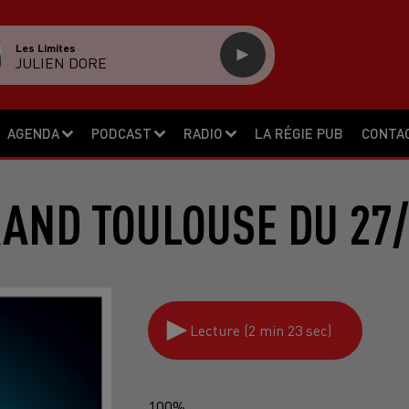
Les Limites
JULIEN DORE
AGENDA
PODCAST
RADIO
LA RÉGIE PUB
CONTA
RAND TOULOUSE DU 27/
Lecture (2 min 23 sec)
100%