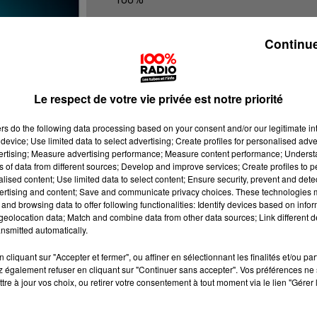
100% Radio les infos du grand Toul
Continue
Le respect de votre vie privée est notre priorité
ers
do the following data processing based on your consent and/or our legitimate int
device; Use limited data to select advertising; Create profiles for personalised adver
vertising; Measure advertising performance; Measure content performance; Unders
ns of data from different sources; Develop and improve services; Create profiles to 
alised content; Use limited data to select content; Ensure security, prevent and detect
ertising and content; Save and communicate privacy choices. These technologies
and browsing data to offer following functionalities: Identify devices based on infor
eolocation data; Match and combine data from other data sources; Link different de
nsmitted automatically.
cliquant sur "Accepter et fermer", ou affiner en sélectionnant les finalités et/ou pa
 également refuser en cliquant sur "Continuer sans accepter". Vos préférences ne 
tre à jour vos choix, ou retirer votre consentement à tout moment via le lien "Gérer 