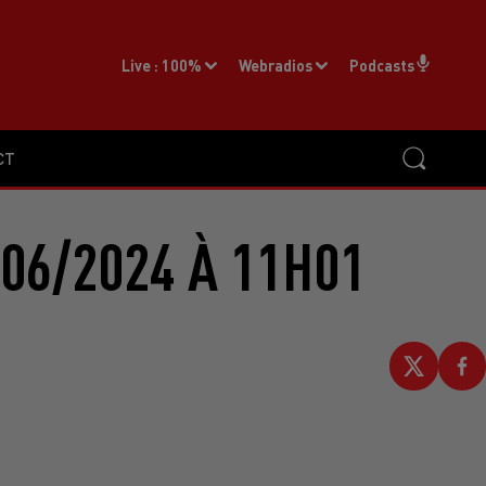
Live :
100%
Webradios
Podcasts
CT
06/2024 À 11H01