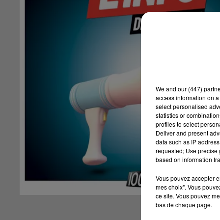
We and
our (447) partn
access information on a 
select personalised ad
statistics or combinatio
profiles to select person
Deliver and present adv
data such as IP address 
requested; Use precise g
based on information tra
Vous pouvez accepter en 
mes choix". Vous pouvez
ce site. Vous pouvez met
bas de chaque page.