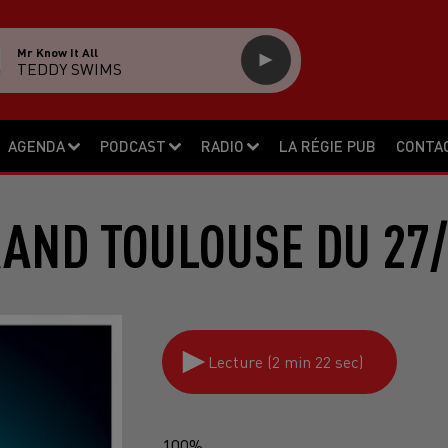
Mr Know It All
TEDDY SWIMS
AGENDA
PODCAST
RADIO
LA RÉGIE PUB
CONTA
RAND TOULOUSE DU 27/
Lecture (2 min 22 sec)
100%