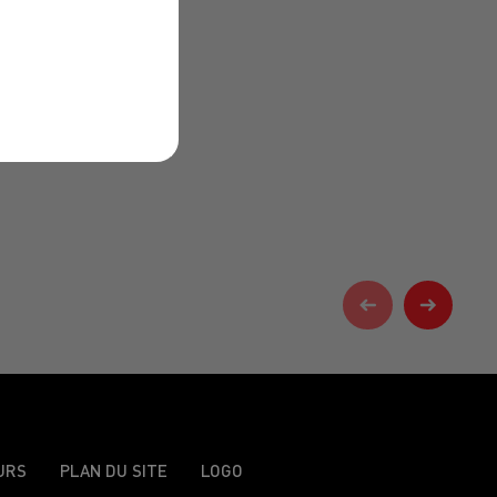
URS
PLAN DU SITE
LOGO