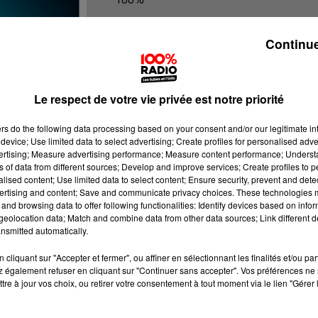
100% Radio les infos du grand Toul
Continue
Le respect de votre vie privée est notre priorité
ers
do the following data processing based on your consent and/or our legitimate int
device; Use limited data to select advertising; Create profiles for personalised adver
vertising; Measure advertising performance; Measure content performance; Unders
ns of data from different sources; Develop and improve services; Create profiles to 
alised content; Use limited data to select content; Ensure security, prevent and detect
ertising and content; Save and communicate privacy choices. These technologies
and browsing data to offer following functionalities: Identify devices based on infor
eolocation data; Match and combine data from other data sources; Link different de
nsmitted automatically.
cliquant sur "Accepter et fermer", ou affiner en sélectionnant les finalités et/ou pa
 également refuser en cliquant sur "Continuer sans accepter". Vos préférences ne 
tre à jour vos choix, ou retirer votre consentement à tout moment via le lien "Gérer 