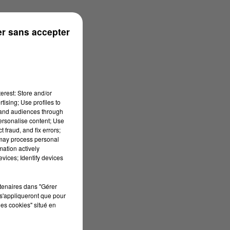
ouse
r sans accepter
erest: Store and/or
tising; Use profiles to
tand audiences through
personalise content; Use
 fraud, and fix errors;
 may process personal
mation actively
vices; Identify devices
rtenaires dans "Gérer
s'appliqueront que pour
les cookies" situé en