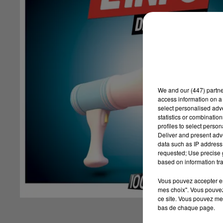
We and
our (447) partn
access information on a 
select personalised ad
statistics or combinatio
profiles to select person
Deliver and present adv
data such as IP address 
requested; Use precise g
based on information tra
Vous pouvez accepter en 
mes choix". Vous pouvez
ce site. Vous pouvez met
bas de chaque page.