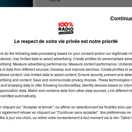
100% Radio les infos du grand Toul
Continue
Le respect de votre vie privée est notre priorité
ers
do the following data processing based on your consent and/or our legitimate int
device; Use limited data to select advertising; Create profiles for personalised adver
vertising; Measure advertising performance; Measure content performance; Unders
ns of data from different sources; Develop and improve services; Create profiles to 
alised content; Use limited data to select content; Ensure security, prevent and detect
ertising and content; Save and communicate privacy choices. These technologies
and browsing data to offer following functionalities: Identify devices based on infor
eolocation data; Match and combine data from other data sources; Link different de
nsmitted automatically.
cliquant sur "Accepter et fermer", ou affiner en sélectionnant les finalités et/ou pa
 également refuser en cliquant sur "Continuer sans accepter". Vos préférences ne 
tre à jour vos choix, ou retirer votre consentement à tout moment via le lien "Gérer 