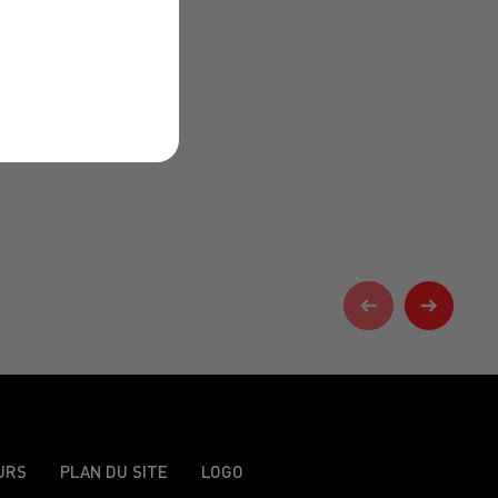
URS
PLAN DU SITE
LOGO