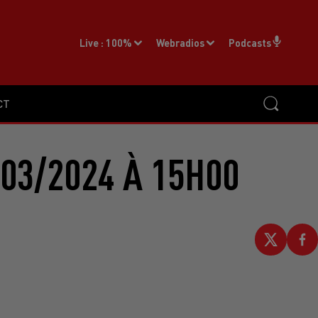
Live :
100%
Webradios
Podcasts
CT
03/2024 À 15H00