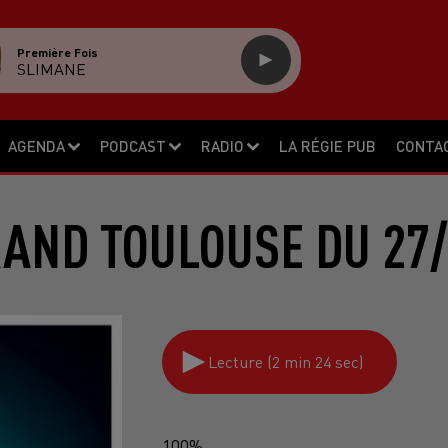
Première Fois
SLIMANE
AGENDA
PODCAST
RADIO
LA RÉGIE PUB
CONTA
RAND TOULOUSE DU 27/
Lecture (2 min 24 sec)
100%