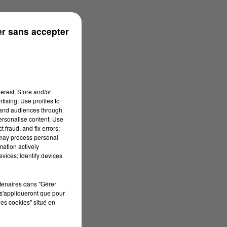
ouse
r sans accepter
erest: Store and/or
tising; Use profiles to
tand audiences through
personalise content; Use
 fraud, and fix errors;
 may process personal
mation actively
vices; Identify devices
rtenaires dans "Gérer
s'appliqueront que pour
les cookies" situé en