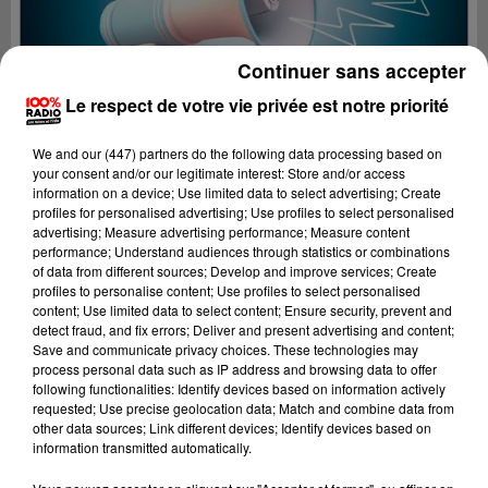
Continuer sans accepter
Le respect de votre vie privée est notre priorité
We and
our (447) partners
do the following data processing based on
your consent and/or our legitimate interest: Store and/or access
information on a device; Use limited data to select advertising; Create
profiles for personalised advertising; Use profiles to select personalised
advertising; Measure advertising performance; Measure content
performance; Understand audiences through statistics or combinations
of data from different sources; Develop and improve services; Create
profiles to personalise content; Use profiles to select personalised
content; Use limited data to select content; Ensure security, prevent and
Lecture (2 min 22 sec)
detect fraud, and fix errors; Deliver and present advertising and content;
Save and communicate privacy choices. These technologies may
process personal data such as IP address and browsing data to offer
following functionalities: Identify devices based on information actively
requested; Use precise geolocation data; Match and combine data from
100%
other data sources; Link different devices; Identify devices based on
information transmitted automatically.
100% Radio les infos du grand Toulouse