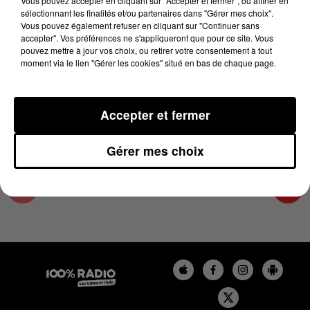
Vous pouvez accepter en cliquant sur "Accepter et fermer", ou affiner en
26 décembre 2023 - 2 min 22 sec
sélectionnant les finalités et/ou partenaires dans "Gérer mes choix".
Vous pouvez également refuser en cliquant sur "Continuer sans
LES INFOS DU GRAND TOULOUSE DU
accepter". Vos préférences ne s'appliqueront que pour ce site. Vous
26/12/2023 À 15H00
pouvez mettre à jour vos choix, ou retirer votre consentement à tout
moment via le lien "Gérer les cookies" situé en bas de chaque page.
Podcasts infos du grand Toulouse
Accepter et fermer
Gérer mes choix