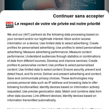
Continuer sans accepter
Le respect de votre vie privée est notre priorité
We and
our (447) partners
do the following data processing based on
your consent and/or our legitimate interest: Store and/or access
information on a device; Use limited data to select advertising; Create
profiles for personalised advertising; Use profiles to select personalised
advertising; Measure advertising performance; Measure content
performance; Understand audiences through statistics or combinations
of data from different sources; Develop and improve services; Create
profiles to personalise content; Use profiles to select personalised
content; Use limited data to select content; Ensure security, prevent and
Lecture (2 min 22 sec)
detect fraud, and fix errors; Deliver and present advertising and content;
Save and communicate privacy choices. These technologies may
process personal data such as IP address and browsing data to offer
following functionalities: Identify devices based on information actively
requested; Use precise geolocation data; Match and combine data from
100%
other data sources; Link different devices; Identify devices based on
information transmitted automatically.
100% Radio les infos du grand Toulouse