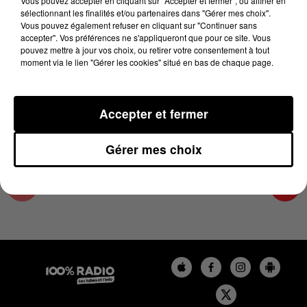
Vous pouvez accepter en cliquant sur "Accepter et fermer", ou affiner en
26 juin 2024 - 2 min 22 sec
sélectionnant les finalités et/ou partenaires dans "Gérer mes choix".
Vous pouvez également refuser en cliquant sur "Continuer sans
LES INFOS DU GRAND TOULOUSE DU
accepter". Vos préférences ne s'appliqueront que pour ce site. Vous
26/06/2024 À 11H01
pouvez mettre à jour vos choix, ou retirer votre consentement à tout
moment via le lien "Gérer les cookies" situé en bas de chaque page.
Podcasts infos du grand Toulouse
Accepter et fermer
Gérer mes choix