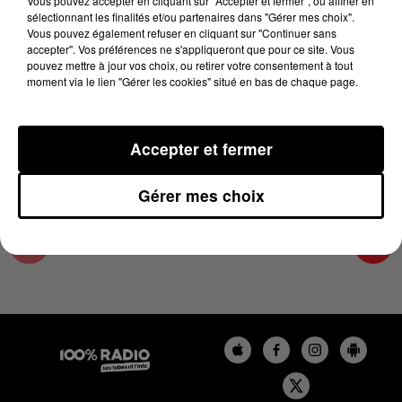
Vous pouvez accepter en cliquant sur "Accepter et fermer", ou affiner en
25 octobre 2024 - 4 min 25 sec
sélectionnant les finalités et/ou partenaires dans "Gérer mes choix".
Vous pouvez également refuser en cliquant sur "Continuer sans
LES INFOS DU GRAND TOULOUSE DU
accepter". Vos préférences ne s'appliqueront que pour ce site. Vous
25/10/2024 À 07H00
pouvez mettre à jour vos choix, ou retirer votre consentement à tout
moment via le lien "Gérer les cookies" situé en bas de chaque page.
Podcasts infos du grand Toulouse
Accepter et fermer
Gérer mes choix