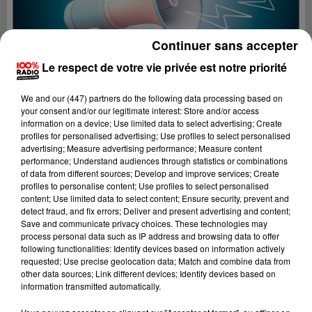
Continuer sans accepter
Le respect de votre vie privée est notre priorité
We and
our (447) partners
do the following data processing based on
your consent and/or our legitimate interest: Store and/or access
information on a device; Use limited data to select advertising; Create
profiles for personalised advertising; Use profiles to select personalised
advertising; Measure advertising performance; Measure content
performance; Understand audiences through statistics or combinations
of data from different sources; Develop and improve services; Create
profiles to personalise content; Use profiles to select personalised
content; Use limited data to select content; Ensure security, prevent and
Lecture (4 min 25 sec)
detect fraud, and fix errors; Deliver and present advertising and content;
Save and communicate privacy choices. These technologies may
process personal data such as IP address and browsing data to offer
following functionalities: Identify devices based on information actively
requested; Use precise geolocation data; Match and combine data from
100%
other data sources; Link different devices; Identify devices based on
information transmitted automatically.
100% Radio les infos du grand Toulouse