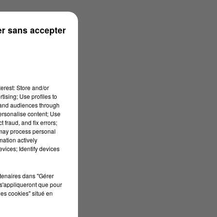
ouse
r sans accepter
erest: Store and/or
tising; Use profiles to
tand audiences through
personalise content; Use
 fraud, and fix errors;
 may process personal
mation actively
vices; Identify devices
rtenaires dans "Gérer
s'appliqueront que pour
les cookies" situé en