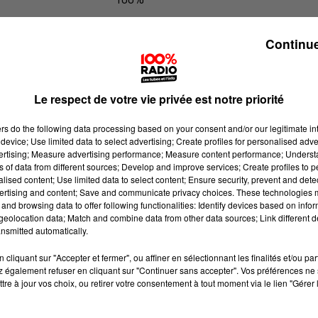
100% Radio les infos du grand Toul
Continue
Le respect de votre vie privée est notre priorité
ers
do the following data processing based on your consent and/or our legitimate int
device; Use limited data to select advertising; Create profiles for personalised adver
vertising; Measure advertising performance; Measure content performance; Unders
ns of data from different sources; Develop and improve services; Create profiles to 
alised content; Use limited data to select content; Ensure security, prevent and detect
ertising and content; Save and communicate privacy choices. These technologies
and browsing data to offer following functionalities: Identify devices based on infor
eolocation data; Match and combine data from other data sources; Link different de
nsmitted automatically.
cliquant sur "Accepter et fermer", ou affiner en sélectionnant les finalités et/ou pa
 également refuser en cliquant sur "Continuer sans accepter". Vos préférences ne 
tre à jour vos choix, ou retirer votre consentement à tout moment via le lien "Gérer 