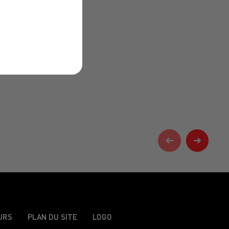
URS
PLAN DU SITE
LOGO