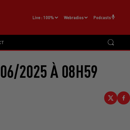
Live :
100%
Webradios
Podcasts
CT
06/2025 À 08H59