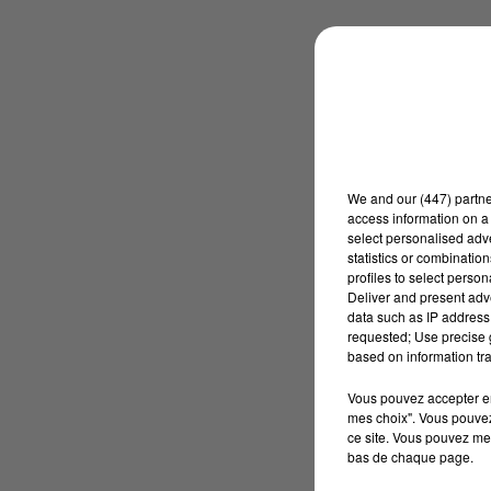
We and
our (447) partn
access information on a 
select personalised ad
statistics or combinatio
profiles to select person
Deliver and present adv
data such as IP address 
requested; Use precise g
based on information tra
Vous pouvez accepter en 
mes choix". Vous pouvez
ce site. Vous pouvez met
bas de chaque page.