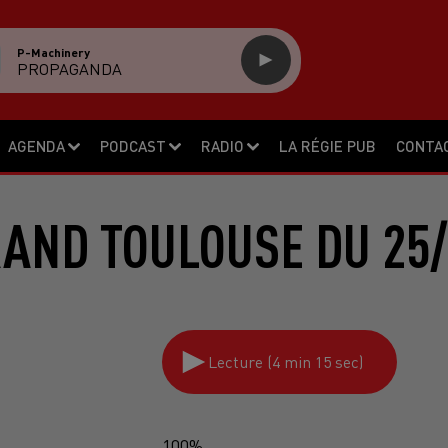
P-Machinery
PROPAGANDA
AGENDA
PODCAST
RADIO
LA RÉGIE PUB
CONTA
RAND TOULOUSE DU 25/
Lecture (4 min 15 sec)
100%