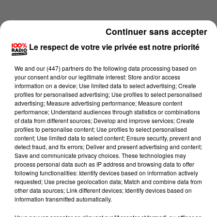
Continuer sans accepter
Le respect de votre vie privée est notre priorité
We and
our (447) partners
do the following data processing based on
your consent and/or our legitimate interest: Store and/or access
information on a device; Use limited data to select advertising; Create
profiles for personalised advertising; Use profiles to select personalised
advertising; Measure advertising performance; Measure content
performance; Understand audiences through statistics or combinations
of data from different sources; Develop and improve services; Create
profiles to personalise content; Use profiles to select personalised
content; Use limited data to select content; Ensure security, prevent and
Lecture (4 min 15 sec)
detect fraud, and fix errors; Deliver and present advertising and content;
Save and communicate privacy choices. These technologies may
process personal data such as IP address and browsing data to offer
following functionalities: Identify devices based on information actively
requested; Use precise geolocation data; Match and combine data from
100%
other data sources; Link different devices; Identify devices based on
information transmitted automatically.
100% Radio les infos du grand Toulouse