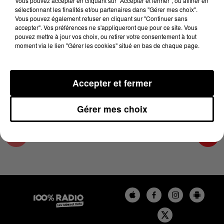
Vous pouvez accepter en cliquant sur "Accepter et fermer", ou affiner en
24 juin 2025 - 4 min 15 sec
sélectionnant les finalités et/ou partenaires dans "Gérer mes choix".
Vous pouvez également refuser en cliquant sur "Continuer sans
LES INFOS DU GRAND TOULOUSE DU
accepter". Vos préférences ne s'appliqueront que pour ce site. Vous
24/06/2025 À 06H59
pouvez mettre à jour vos choix, ou retirer votre consentement à tout
moment via le lien "Gérer les cookies" situé en bas de chaque page.
Podcasts infos du grand Toulouse
Accepter et fermer
Gérer mes choix