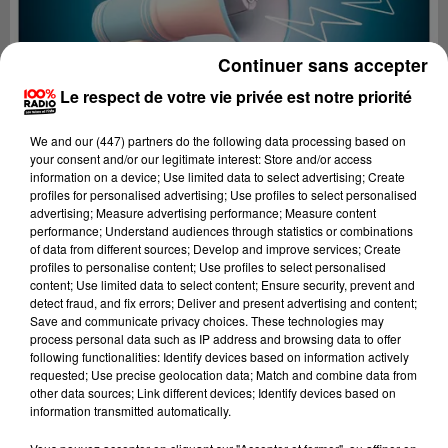
Continuer sans accepter
Le respect de votre vie privée est notre priorité
We and
our (447) partners
do the following data processing based on
your consent and/or our legitimate interest: Store and/or access
information on a device; Use limited data to select advertising; Create
profiles for personalised advertising; Use profiles to select personalised
advertising; Measure advertising performance; Measure content
performance; Understand audiences through statistics or combinations
of data from different sources; Develop and improve services; Create
profiles to personalise content; Use profiles to select personalised
content; Use limited data to select content; Ensure security, prevent and
Lecture (4 min 28 sec)
detect fraud, and fix errors; Deliver and present advertising and content;
Save and communicate privacy choices. These technologies may
process personal data such as IP address and browsing data to offer
following functionalities: Identify devices based on information actively
requested; Use precise geolocation data; Match and combine data from
100%
other data sources; Link different devices; Identify devices based on
information transmitted automatically.
100% Radio les infos du grand Toulouse