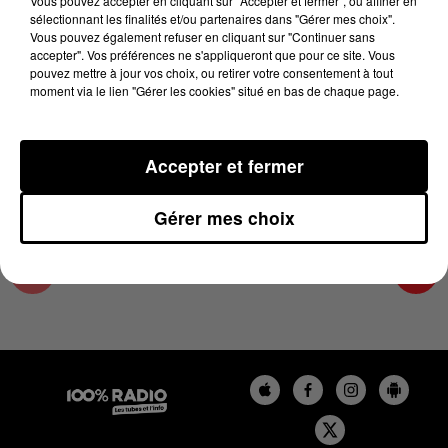
Vous pouvez accepter en cliquant sur "Accepter et fermer", ou affiner en
24 juin 2024 - 4 min 28 sec
sélectionnant les finalités et/ou partenaires dans "Gérer mes choix".
Vous pouvez également refuser en cliquant sur "Continuer sans
LES INFOS DU GRAND TOULOUSE DU
accepter". Vos préférences ne s'appliqueront que pour ce site. Vous
24/06/2024 À 17H59
pouvez mettre à jour vos choix, ou retirer votre consentement à tout
moment via le lien "Gérer les cookies" situé en bas de chaque page.
Podcasts infos du grand Toulouse
Accepter et fermer
Gérer mes choix