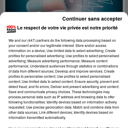
Continuer sans accepter
Le respect de votre vie privée est notre priorité
We and
our (447) partners
do the following data processing based on
your consent and/or our legitimate interest: Store and/or access
information on a device; Use limited data to select advertising; Create
profiles for personalised advertising; Use profiles to select personalised
advertising; Measure advertising performance; Measure content
performance; Understand audiences through statistics or combinations
of data from different sources; Develop and improve services; Create
profiles to personalise content; Use profiles to select personalised
content; Use limited data to select content; Ensure security, prevent and
Lecture (4 min 25 sec)
detect fraud, and fix errors; Deliver and present advertising and content;
Save and communicate privacy choices. These technologies may
process personal data such as IP address and browsing data to offer
following functionalities: Identify devices based on information actively
requested; Use precise geolocation data; Match and combine data from
100%
other data sources; Link different devices; Identify devices based on
information transmitted automatically.
100% Radio les infos du grand Toulouse