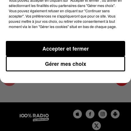
Vous pouvez accepter en cliquant sur "Accepter et fermer", ou affiner en
24 mai 2024 - 4 min 25 sec
sélectionnant les finalités et/ou partenaires dans "Gérer mes choix".
Vous pouvez également refuser en cliquant sur "Continuer sans
LES INFOS DU GRAND TOULOUSE DU
accepter". Vos préférences ne s'appliqueront que pour ce site. Vous
24/05/2024 À 08H00
pouvez mettre à jour vos choix, ou retirer votre consentement à tout
moment via le lien "Gérer les cookies" situé en bas de chaque page.
Podcasts infos du grand Toulouse
Accepter et fermer
Gérer mes choix