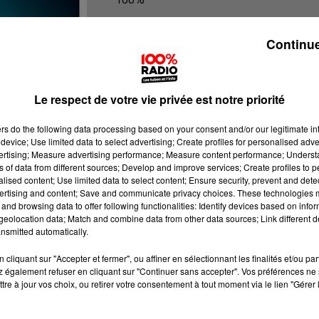
100% Radio les infos du grand Toul
Continue
Le respect de votre vie privée est notre priorité
ers
do the following data processing based on your consent and/or our legitimate int
device; Use limited data to select advertising; Create profiles for personalised adver
vertising; Measure advertising performance; Measure content performance; Unders
ns of data from different sources; Develop and improve services; Create profiles to 
alised content; Use limited data to select content; Ensure security, prevent and detect
ertising and content; Save and communicate privacy choices. These technologies
and browsing data to offer following functionalities: Identify devices based on infor
eolocation data; Match and combine data from other data sources; Link different de
nsmitted automatically.
cliquant sur "Accepter et fermer", ou affiner en sélectionnant les finalités et/ou pa
 également refuser en cliquant sur "Continuer sans accepter". Vos préférences ne 
tre à jour vos choix, ou retirer votre consentement à tout moment via le lien "Gérer 