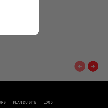
URS
PLAN DU SITE
LOGO