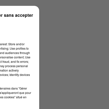
ouse
r sans accepter
erest: Store and/or
tising; Use profiles to
tand audiences through
personalise content; Use
 fraud, and fix errors;
 may process personal
mation actively
vices; Identify devices
rtenaires dans "Gérer
s'appliqueront que pour
les cookies" situé en