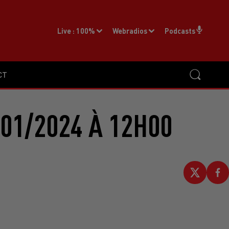
Live :
100%
Webradios
Podcasts
CT
01/2024 À 12H00