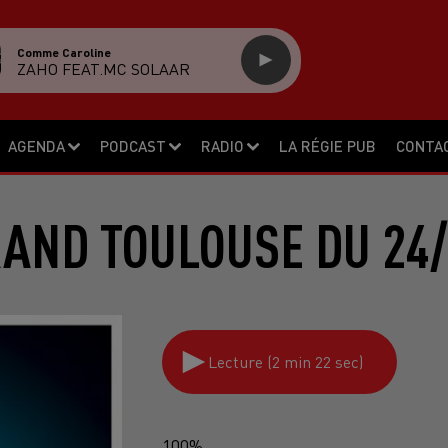
Comme Caroline
ZAHO FEAT.MC SOLAAR
AGENDA
PODCAST
RADIO
LA RÉGIE PUB
CONTA
RAND TOULOUSE DU 24/
Lecture (2 min 22 sec)
100%