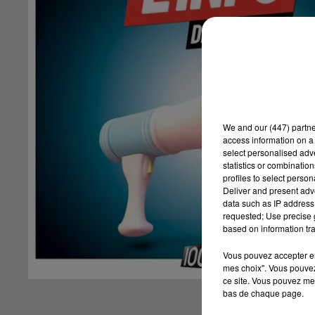
We and
our (447) partn
access information on a 
select personalised ad
statistics or combinatio
profiles to select person
Deliver and present adv
data such as IP address 
requested; Use precise g
based on information tra
Vous pouvez accepter en 
mes choix". Vous pouvez
ce site. Vous pouvez met
bas de chaque page.