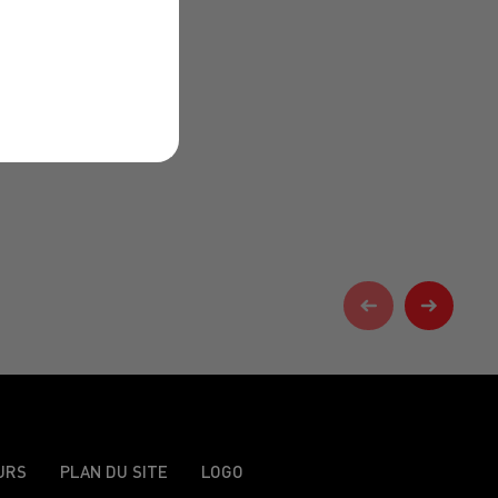
URS
PLAN DU SITE
LOGO