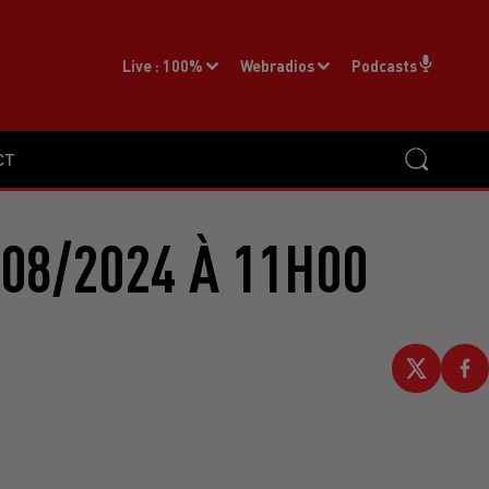
Live :
100%
Webradios
Podcasts
CT
08/2024 À 11H00