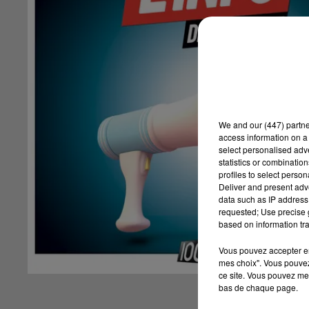
We and
our (447) partn
access information on a 
select personalised ad
statistics or combinatio
profiles to select person
Deliver and present adv
data such as IP address 
requested; Use precise g
based on information tra
Vous pouvez accepter en 
mes choix". Vous pouvez
ce site. Vous pouvez met
bas de chaque page.