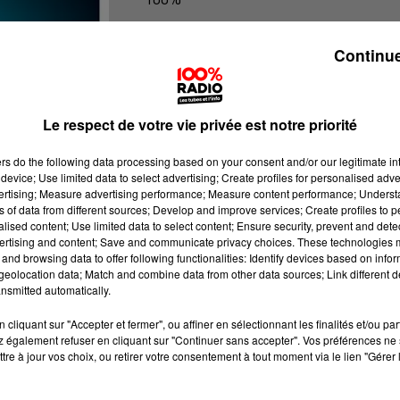
100% Radio les infos du grand Toul
Continue
Le respect de votre vie privée est notre priorité
ers
do the following data processing based on your consent and/or our legitimate int
device; Use limited data to select advertising; Create profiles for personalised adver
vertising; Measure advertising performance; Measure content performance; Unders
ns of data from different sources; Develop and improve services; Create profiles to 
alised content; Use limited data to select content; Ensure security, prevent and detect
ertising and content; Save and communicate privacy choices. These technologies
and browsing data to offer following functionalities: Identify devices based on infor
eolocation data; Match and combine data from other data sources; Link different de
nsmitted automatically.
cliquant sur "Accepter et fermer", ou affiner en sélectionnant les finalités et/ou pa
 également refuser en cliquant sur "Continuer sans accepter". Vos préférences ne 
tre à jour vos choix, ou retirer votre consentement à tout moment via le lien "Gérer 