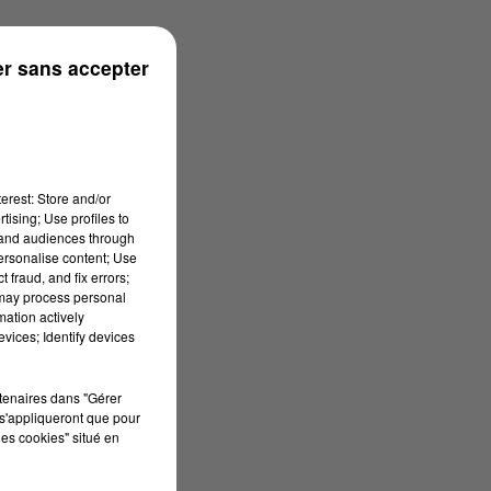
ouse
r sans accepter
erest: Store and/or
tising; Use profiles to
tand audiences through
personalise content; Use
 fraud, and fix errors;
 may process personal
mation actively
vices; Identify devices
rtenaires dans "Gérer
s'appliqueront que pour
les cookies" situé en