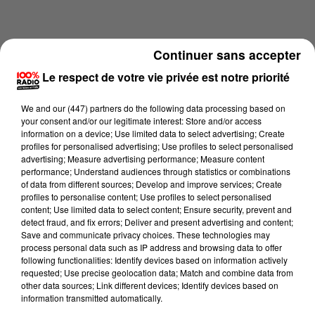
Continuer sans accepter
Le respect de votre vie privée est notre priorité
We and
our (447) partners
do the following data processing based on
your consent and/or our legitimate interest: Store and/or access
information on a device; Use limited data to select advertising; Create
profiles for personalised advertising; Use profiles to select personalised
advertising; Measure advertising performance; Measure content
performance; Understand audiences through statistics or combinations
of data from different sources; Develop and improve services; Create
profiles to personalise content; Use profiles to select personalised
content; Use limited data to select content; Ensure security, prevent and
Lecture (3 min 56 sec)
detect fraud, and fix errors; Deliver and present advertising and content;
Save and communicate privacy choices. These technologies may
process personal data such as IP address and browsing data to offer
following functionalities: Identify devices based on information actively
100%
requested; Use precise geolocation data; Match and combine data from
other data sources; Link different devices; Identify devices based on
Les infos du grand Toulouse du 23/06/2026 à
information transmitted automatically.