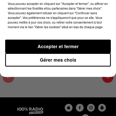
18h01
Vous pouvez accepter en cliquant sur "Accepter et fermer", ou affiner en
sélectionnant les finalités et/ou partenaires dans "Gérer mes choix".
23 juin 2026 - 3 min 56 sec
Vous pouvez également refuser en cliquant sur "Continuer sans
accepter". Vos préférences ne s'appliqueront que pour ce site. Vous
LES INFOS DU GRAND TOULOUSE DU
pouvez mettre à jour vos choix, ou retirer votre consentement à tout
23/06/2026 À 18H01
moment via le lien "Gérer les cookies" situé en bas de chaque page.
Podcasts infos du grand Toulouse
Accepter et fermer
Gérer mes choix