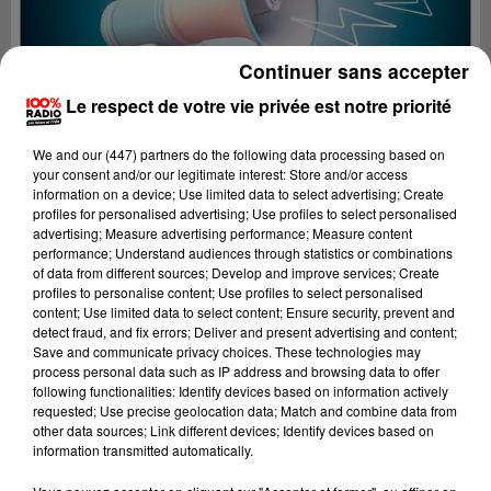
Continuer sans accepter
Le respect de votre vie privée est notre priorité
We and
our (447) partners
do the following data processing based on
your consent and/or our legitimate interest: Store and/or access
information on a device; Use limited data to select advertising; Create
profiles for personalised advertising; Use profiles to select personalised
advertising; Measure advertising performance; Measure content
performance; Understand audiences through statistics or combinations
of data from different sources; Develop and improve services; Create
profiles to personalise content; Use profiles to select personalised
content; Use limited data to select content; Ensure security, prevent and
Lecture (2 min 16 sec)
detect fraud, and fix errors; Deliver and present advertising and content;
Save and communicate privacy choices. These technologies may
process personal data such as IP address and browsing data to offer
following functionalities: Identify devices based on information actively
requested; Use precise geolocation data; Match and combine data from
100%
other data sources; Link different devices; Identify devices based on
information transmitted automatically.
100% radio les infos du grand Toulouse