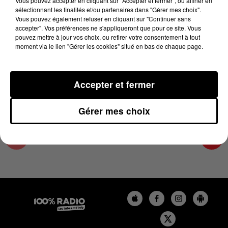
Vous pouvez accepter en cliquant sur "Accepter et fermer", ou affiner en
23 juin 2023 - 2 min 16 sec
sélectionnant les finalités et/ou partenaires dans "Gérer mes choix".
Vous pouvez également refuser en cliquant sur "Continuer sans
LES INFOS DU GRAND TOULOUSE DU
accepter". Vos préférences ne s'appliqueront que pour ce site. Vous
23/06/2023 À 10H59
pouvez mettre à jour vos choix, ou retirer votre consentement à tout
moment via le lien "Gérer les cookies" situé en bas de chaque page.
Podcasts infos du grand Toulouse
Accepter et fermer
Gérer mes choix