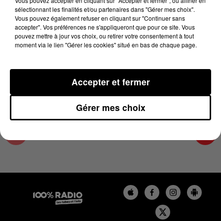
Vous pouvez accepter en cliquant sur "Accepter et fermer", ou affiner en
23 juin 2023 - 4 min 19 sec
sélectionnant les finalités et/ou partenaires dans "Gérer mes choix".
Vous pouvez également refuser en cliquant sur "Continuer sans
LES INFOS DU GRAND TOULOUSE DU
accepter". Vos préférences ne s'appliqueront que pour ce site. Vous
23/06/2023 À 07H00
pouvez mettre à jour vos choix, ou retirer votre consentement à tout
moment via le lien "Gérer les cookies" situé en bas de chaque page.
Podcasts infos du grand Toulouse
Accepter et fermer
Gérer mes choix