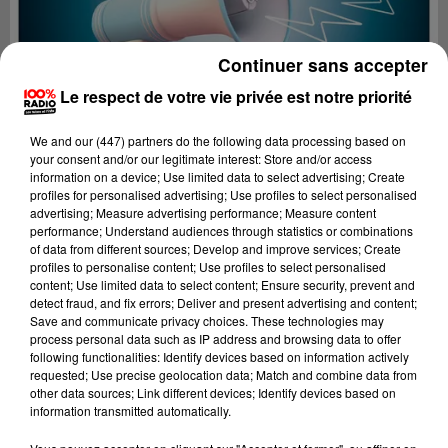
Continuer sans accepter
Le respect de votre vie privée est notre priorité
We and
our (447) partners
do the following data processing based on
your consent and/or our legitimate interest: Store and/or access
information on a device; Use limited data to select advertising; Create
profiles for personalised advertising; Use profiles to select personalised
advertising; Measure advertising performance; Measure content
performance; Understand audiences through statistics or combinations
of data from different sources; Develop and improve services; Create
profiles to personalise content; Use profiles to select personalised
content; Use limited data to select content; Ensure security, prevent and
Lecture (4 min 19 sec)
detect fraud, and fix errors; Deliver and present advertising and content;
Save and communicate privacy choices. These technologies may
process personal data such as IP address and browsing data to offer
following functionalities: Identify devices based on information actively
requested; Use precise geolocation data; Match and combine data from
100%
other data sources; Link different devices; Identify devices based on
information transmitted automatically.
100% radio les infos du grand Toulouse