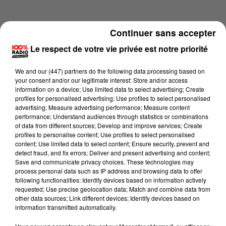
Continuer sans accepter
Le respect de votre vie privée est notre priorité
We and
our (447) partners
do the following data processing based on
your consent and/or our legitimate interest: Store and/or access
information on a device; Use limited data to select advertising; Create
profiles for personalised advertising; Use profiles to select personalised
advertising; Measure advertising performance; Measure content
performance; Understand audiences through statistics or combinations
of data from different sources; Develop and improve services; Create
profiles to personalise content; Use profiles to select personalised
content; Use limited data to select content; Ensure security, prevent and
Lecture (4 min 14 sec)
detect fraud, and fix errors; Deliver and present advertising and content;
Save and communicate privacy choices. These technologies may
process personal data such as IP address and browsing data to offer
following functionalities: Identify devices based on information actively
requested; Use precise geolocation data; Match and combine data from
100%
other data sources; Link different devices; Identify devices based on
information transmitted automatically.
100% Radio les infos du grand Toulouse