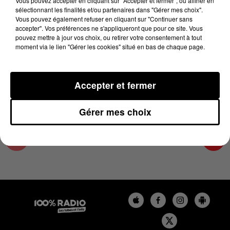
Vous pouvez accepter en cliquant sur "Accepter et fermer", ou affiner en
23 mai 2025 - 4 min 14 sec
sélectionnant les finalités et/ou partenaires dans "Gérer mes choix".
Vous pouvez également refuser en cliquant sur "Continuer sans
LES INFOS DU GRAND TOULOUSE DU
accepter". Vos préférences ne s'appliqueront que pour ce site. Vous
23/05/2025 À 07H59
pouvez mettre à jour vos choix, ou retirer votre consentement à tout
moment via le lien "Gérer les cookies" situé en bas de chaque page.
Podcasts infos du grand Toulouse
Accepter et fermer
Gérer mes choix