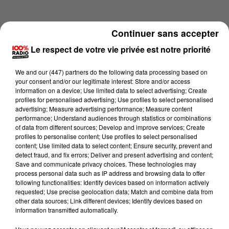
Continuer sans accepter
Le respect de votre vie privée est notre priorité
We and
our (447) partners
do the following data processing based on
your consent and/or our legitimate interest: Store and/or access
information on a device; Use limited data to select advertising; Create
profiles for personalised advertising; Use profiles to select personalised
advertising; Measure advertising performance; Measure content
performance; Understand audiences through statistics or combinations
of data from different sources; Develop and improve services; Create
profiles to personalise content; Use profiles to select personalised
content; Use limited data to select content; Ensure security, prevent and
Lecture (2 min 14 sec)
detect fraud, and fix errors; Deliver and present advertising and content;
Save and communicate privacy choices. These technologies may
process personal data such as IP address and browsing data to offer
following functionalities: Identify devices based on information actively
requested; Use precise geolocation data; Match and combine data from
100%
other data sources; Link different devices; Identify devices based on
information transmitted automatically.
100% Radio les infos du grand Toulouse