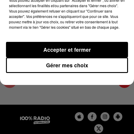
Vous pouvez accepter en cliquant sur "Accepter et fermer", ou affiner en
23 avril 2025 - 2 min 14 sec
sélectionnant les finalités et/ou partenaires dans "Gérer mes choix".
Vous pouvez également refuser en cliquant sur "Continuer sans
LES INFOS DU GRAND TOULOUSE DU
accepter". Vos préférences ne s'appliqueront que pour ce site. Vous
23/04/2025 À 12H00
pouvez mettre à jour vos choix, ou retirer votre consentement à tout
moment via le lien "Gérer les cookies" situé en bas de chaque page.
Podcasts infos du grand Toulouse
Accepter et fermer
Gérer mes choix