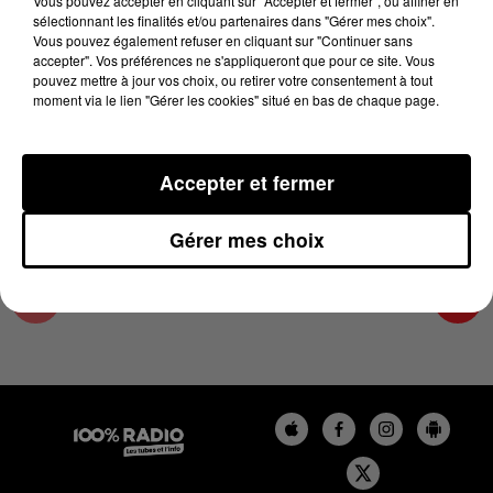
Vous pouvez accepter en cliquant sur "Accepter et fermer", ou affiner en
23 avril 2025 - 4 min 14 sec
sélectionnant les finalités et/ou partenaires dans "Gérer mes choix".
Vous pouvez également refuser en cliquant sur "Continuer sans
LES INFOS DU GRAND TOULOUSE DU
accepter". Vos préférences ne s'appliqueront que pour ce site. Vous
23/04/2025 À 09H00
pouvez mettre à jour vos choix, ou retirer votre consentement à tout
moment via le lien "Gérer les cookies" situé en bas de chaque page.
Podcasts infos du grand Toulouse
Accepter et fermer
Gérer mes choix