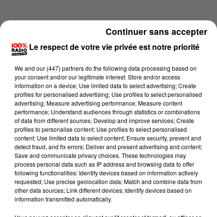
Continuer sans accepter
Le respect de votre vie privée est notre priorité
We and
our (447) partners
do the following data processing based on
your consent and/or our legitimate interest: Store and/or access
information on a device; Use limited data to select advertising; Create
profiles for personalised advertising; Use profiles to select personalised
advertising; Measure advertising performance; Measure content
performance; Understand audiences through statistics or combinations
of data from different sources; Develop and improve services; Create
profiles to personalise content; Use profiles to select personalised
content; Use limited data to select content; Ensure security, prevent and
Lecture (4 min 14 sec)
detect fraud, and fix errors; Deliver and present advertising and content;
Save and communicate privacy choices. These technologies may
process personal data such as IP address and browsing data to offer
following functionalities: Identify devices based on information actively
requested; Use precise geolocation data; Match and combine data from
100%
other data sources; Link different devices; Identify devices based on
information transmitted automatically.
100% Radio les infos du grand Toulouse