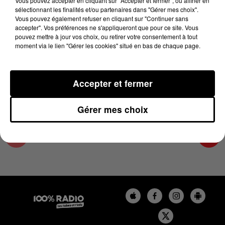
Vous pouvez accepter en cliquant sur "Accepter et fermer", ou affiner en
23 avril 2024 - 4 min 25 sec
sélectionnant les finalités et/ou partenaires dans "Gérer mes choix".
Vous pouvez également refuser en cliquant sur "Continuer sans
LES INFOS DU GRAND TOULOUSE DU
accepter". Vos préférences ne s'appliqueront que pour ce site. Vous
23/04/2024 À 07H00
pouvez mettre à jour vos choix, ou retirer votre consentement à tout
moment via le lien "Gérer les cookies" situé en bas de chaque page.
Podcasts infos du grand Toulouse
Accepter et fermer
Gérer mes choix