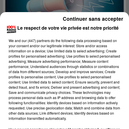
Continuer sans accepter
Le respect de votre vie privée est notre priorité
We and
our (447) partners
do the following data processing based on
your consent and/or our legitimate interest: Store and/or access
information on a device; Use limited data to select advertising; Create
profiles for personalised advertising; Use profiles to select personalised
advertising; Measure advertising performance; Measure content
performance; Understand audiences through statistics or combinations
of data from different sources; Develop and improve services; Create
profiles to personalise content; Use profiles to select personalised
content; Use limited data to select content; Ensure security, prevent and
Lecture (4 min 25 sec)
detect fraud, and fix errors; Deliver and present advertising and content;
Save and communicate privacy choices. These technologies may
process personal data such as IP address and browsing data to offer
following functionalities: Identify devices based on information actively
requested; Use precise geolocation data; Match and combine data from
100%
other data sources; Link different devices; Identify devices based on
information transmitted automatically.
100% Radio les infos du grand Toulouse