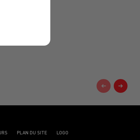
URS
PLAN DU SITE
LOGO