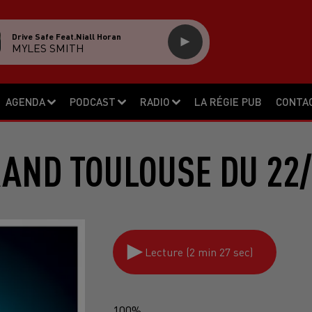
Drive Safe Feat.niall Horan
MYLES SMITH
AGENDA
PODCAST
RADIO
LA RÉGIE PUB
CONTA
RAND TOULOUSE DU 22/
Lecture (2 min 27 sec)
100%