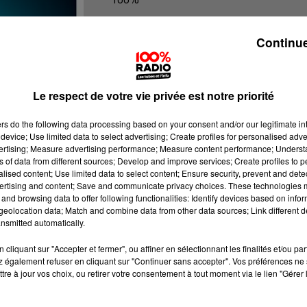
100% Radio les infos du grand Toul
Continue
Le respect de votre vie privée est notre priorité
ers
do the following data processing based on your consent and/or our legitimate int
device; Use limited data to select advertising; Create profiles for personalised adver
vertising; Measure advertising performance; Measure content performance; Unders
ns of data from different sources; Develop and improve services; Create profiles to 
alised content; Use limited data to select content; Ensure security, prevent and detect
ertising and content; Save and communicate privacy choices. These technologies
and browsing data to offer following functionalities: Identify devices based on infor
eolocation data; Match and combine data from other data sources; Link different de
nsmitted automatically.
cliquant sur "Accepter et fermer", ou affiner en sélectionnant les finalités et/ou pa
 également refuser en cliquant sur "Continuer sans accepter". Vos préférences ne 
tre à jour vos choix, ou retirer votre consentement à tout moment via le lien "Gérer 