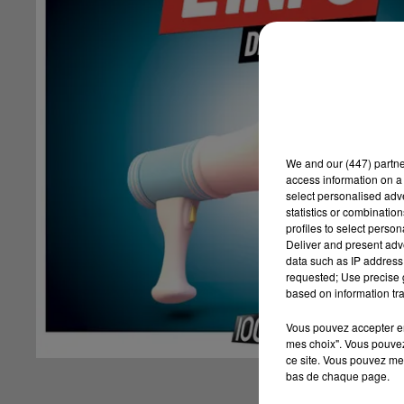
We and
our (447) partn
access information on a 
select personalised ad
statistics or combinatio
profiles to select person
Deliver and present adv
data such as IP address 
requested; Use precise g
based on information tra
Vous pouvez accepter en 
mes choix". Vous pouvez
ce site. Vous pouvez met
bas de chaque page.