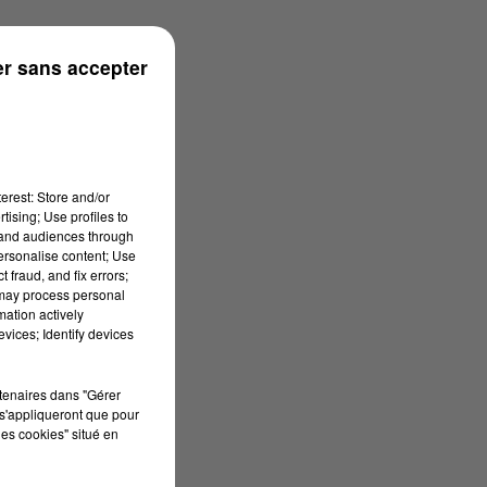
ouse
r sans accepter
erest: Store and/or
tising; Use profiles to
tand audiences through
personalise content; Use
 fraud, and fix errors;
 may process personal
mation actively
vices; Identify devices
rtenaires dans "Gérer
s'appliqueront que pour
les cookies" situé en