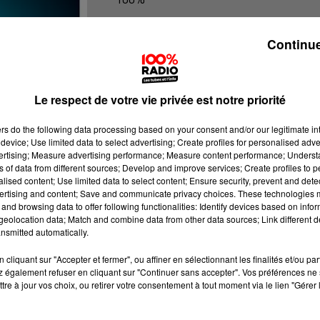
100% Radio les infos du grand Toul
Continue
Le respect de votre vie privée est notre priorité
ers
do the following data processing based on your consent and/or our legitimate int
device; Use limited data to select advertising; Create profiles for personalised adver
vertising; Measure advertising performance; Measure content performance; Unders
ns of data from different sources; Develop and improve services; Create profiles to 
alised content; Use limited data to select content; Ensure security, prevent and detect
ertising and content; Save and communicate privacy choices. These technologies
and browsing data to offer following functionalities: Identify devices based on infor
eolocation data; Match and combine data from other data sources; Link different de
nsmitted automatically.
cliquant sur "Accepter et fermer", ou affiner en sélectionnant les finalités et/ou pa
 également refuser en cliquant sur "Continuer sans accepter". Vos préférences ne 
tre à jour vos choix, ou retirer votre consentement à tout moment via le lien "Gérer 