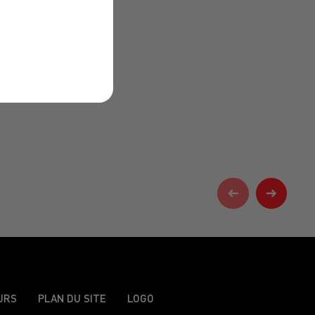
URS
PLAN DU SITE
LOGO