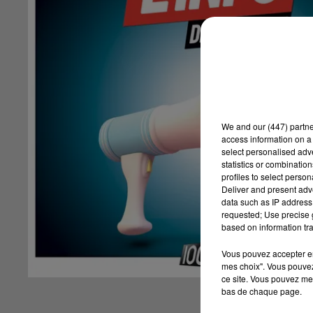
We and
our (447) partn
access information on a 
select personalised ad
statistics or combinatio
profiles to select person
Deliver and present adv
data such as IP address 
requested; Use precise g
based on information tra
Vous pouvez accepter en 
mes choix". Vous pouvez
ce site. Vous pouvez met
bas de chaque page.