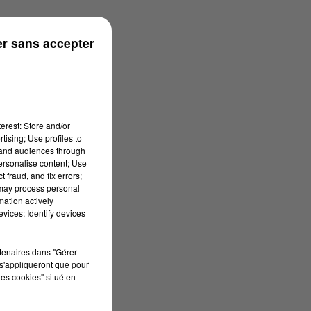
ouse
r sans accepter
erest: Store and/or
tising; Use profiles to
tand audiences through
personalise content; Use
 fraud, and fix errors;
 may process personal
mation actively
vices; Identify devices
rtenaires dans "Gérer
s'appliqueront que pour
les cookies" situé en