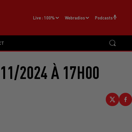
Live :
100%
Webradios
Podcasts
CT
11/2024 À 17H00