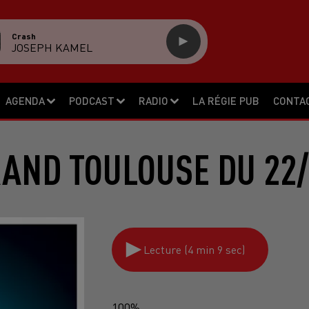
Crash
JOSEPH KAMEL
AGENDA
PODCAST
RADIO
LA RÉGIE PUB
CONTA
RAND TOULOUSE DU 22/
Lecture (4 min 9 sec)
100%