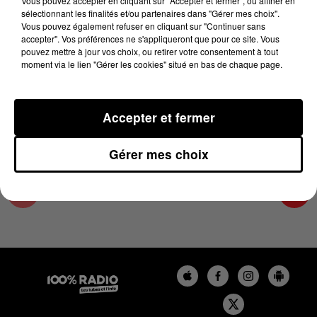
Vous pouvez accepter en cliquant sur "Accepter et fermer", ou affiner en
22 novembre 2024 - 4 min 19 sec
sélectionnant les finalités et/ou partenaires dans "Gérer mes choix".
Vous pouvez également refuser en cliquant sur "Continuer sans
LES INFOS DU GRAND TOULOUSE DU
accepter". Vos préférences ne s'appliqueront que pour ce site. Vous
22/11/2024 À 08H59
pouvez mettre à jour vos choix, ou retirer votre consentement à tout
moment via le lien "Gérer les cookies" situé en bas de chaque page.
Podcasts infos du grand Toulouse
Accepter et fermer
Gérer mes choix