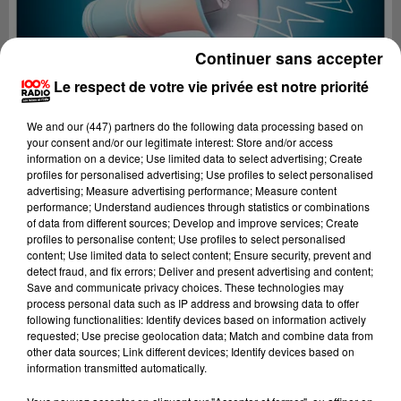
Continuer sans accepter
Le respect de votre vie privée est notre priorité
We and
our (447) partners
do the following data processing based on
your consent and/or our legitimate interest: Store and/or access
information on a device; Use limited data to select advertising; Create
profiles for personalised advertising; Use profiles to select personalised
advertising; Measure advertising performance; Measure content
performance; Understand audiences through statistics or combinations
of data from different sources; Develop and improve services; Create
profiles to personalise content; Use profiles to select personalised
content; Use limited data to select content; Ensure security, prevent and
Lecture (4 min 19 sec)
detect fraud, and fix errors; Deliver and present advertising and content;
Save and communicate privacy choices. These technologies may
process personal data such as IP address and browsing data to offer
following functionalities: Identify devices based on information actively
requested; Use precise geolocation data; Match and combine data from
100%
other data sources; Link different devices; Identify devices based on
information transmitted automatically.
100% Radio les infos du grand Toulouse