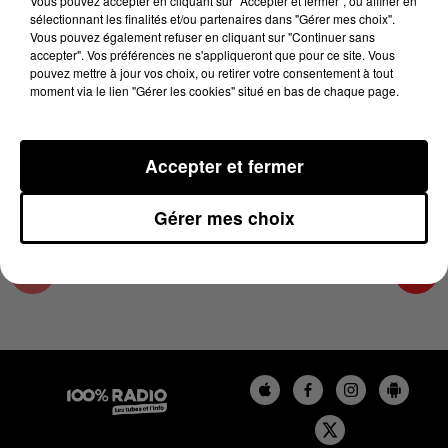
Vous pouvez accepter en cliquant sur "Accepter et fermer", ou affiner en
22 septembre 2025 - 4 min 15 sec
sélectionnant les finalités et/ou partenaires dans "Gérer mes choix".
Vous pouvez également refuser en cliquant sur "Continuer sans
LES INFOS DU GRAND TOULOUSE DU
accepter". Vos préférences ne s'appliqueront que pour ce site. Vous
22/09/2025 À 09H00
pouvez mettre à jour vos choix, ou retirer votre consentement à tout
moment via le lien "Gérer les cookies" situé en bas de chaque page.
Podcasts infos du grand Toulouse
Accepter et fermer
Gérer mes choix