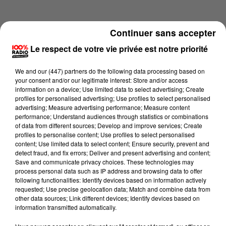
Continuer sans accepter
Le respect de votre vie privée est notre priorité
We and
our (447) partners
do the following data processing based on
your consent and/or our legitimate interest: Store and/or access
information on a device; Use limited data to select advertising; Create
profiles for personalised advertising; Use profiles to select personalised
advertising; Measure advertising performance; Measure content
performance; Understand audiences through statistics or combinations
of data from different sources; Develop and improve services; Create
profiles to personalise content; Use profiles to select personalised
content; Use limited data to select content; Ensure security, prevent and
Lecture (4 min 15 sec)
detect fraud, and fix errors; Deliver and present advertising and content;
Save and communicate privacy choices. These technologies may
process personal data such as IP address and browsing data to offer
following functionalities: Identify devices based on information actively
requested; Use precise geolocation data; Match and combine data from
100%
other data sources; Link different devices; Identify devices based on
information transmitted automatically.
100% Radio les infos du grand Toulouse