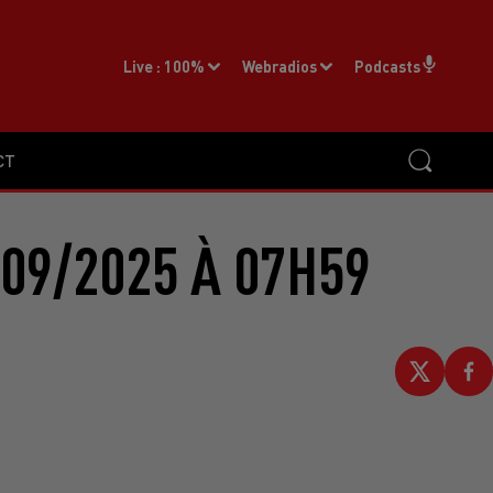
Live :
100%
Webradios
Podcasts
CT
09/2025 À 07H59