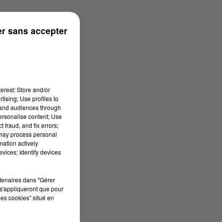
ouse
r sans accepter
erest: Store and/or
tising; Use profiles to
tand audiences through
personalise content; Use
 fraud, and fix errors;
 may process personal
mation actively
vices; Identify devices
rtenaires dans "Gérer
s'appliqueront que pour
les cookies" situé en