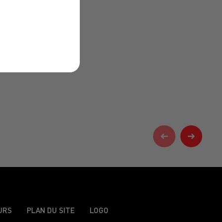
URS
PLAN DU SITE
LOGO