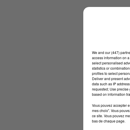
We and
our (447) partn
access information on a 
select personalised ad
statistics or combinatio
profiles to select person
Deliver and present adv
data such as IP address 
requested; Use precise g
based on information tra
Vous pouvez accepter en 
mes choix". Vous pouvez
ce site. Vous pouvez met
bas de chaque page.