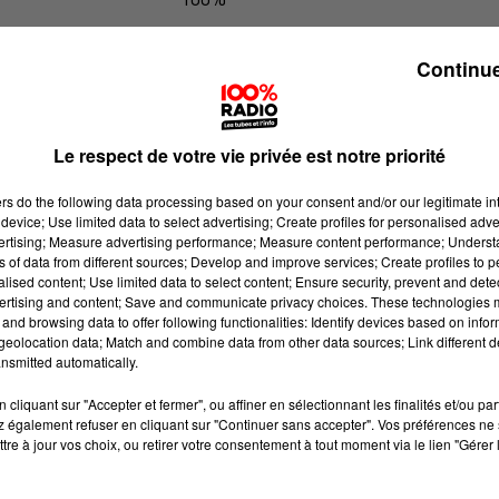
100% Radio les infos du grand Toul
Continue
Le respect de votre vie privée est notre priorité
ers
do the following data processing based on your consent and/or our legitimate int
device; Use limited data to select advertising; Create profiles for personalised adver
vertising; Measure advertising performance; Measure content performance; Unders
ns of data from different sources; Develop and improve services; Create profiles to 
alised content; Use limited data to select content; Ensure security, prevent and detect
ertising and content; Save and communicate privacy choices. These technologies
and browsing data to offer following functionalities: Identify devices based on infor
eolocation data; Match and combine data from other data sources; Link different de
nsmitted automatically.
cliquant sur "Accepter et fermer", ou affiner en sélectionnant les finalités et/ou pa
 également refuser en cliquant sur "Continuer sans accepter". Vos préférences ne 
tre à jour vos choix, ou retirer votre consentement à tout moment via le lien "Gérer 