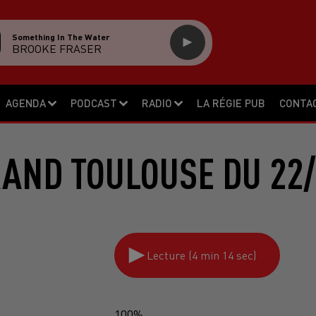
Something In The Water
BROOKE FRASER
AGENDA
PODCAST
RADIO
LA RÉGIE PUB
CONTA
RAND TOULOUSE DU 22/
Lecture (4 min 14 sec)
100%