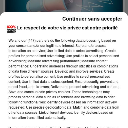
Continuer sans accepter
Le respect de votre vie privée est notre priorité
We and
our (447) partners
do the following data processing based on
your consent and/or our legitimate interest: Store and/or access
information on a device; Use limited data to select advertising; Create
profiles for personalised advertising; Use profiles to select personalised
advertising; Measure advertising performance; Measure content
performance; Understand audiences through statistics or combinations
of data from different sources; Develop and improve services; Create
profiles to personalise content; Use profiles to select personalised
content; Use limited data to select content; Ensure security, prevent and
Lecture (2 min 23 sec)
detect fraud, and fix errors; Deliver and present advertising and content;
Save and communicate privacy choices. These technologies may
process personal data such as IP address and browsing data to offer
following functionalities: Identify devices based on information actively
requested; Use precise geolocation data; Match and combine data from
100%
other data sources; Link different devices; Identify devices based on
information transmitted automatically.
100% Radio les infos du grand Toulouse