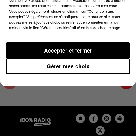
Vous pouvez accepter en cliquant sur "Accepter et fermer", ou affiner en
22 août 2024 - 2 min 23 sec
sélectionnant les finalités et/ou partenaires dans "Gérer mes choix".
Vous pouvez également refuser en cliquant sur "Continuer sans
LES INFOS DU GRAND TOULOUSE DU
accepter". Vos préférences ne s'appliqueront que pour ce site. Vous
22/08/2024 À 12H00
pouvez mettre à jour vos choix, ou retirer votre consentement à tout
moment via le lien "Gérer les cookies" situé en bas de chaque page.
Podcasts infos du grand Toulouse
Accepter et fermer
Gérer mes choix