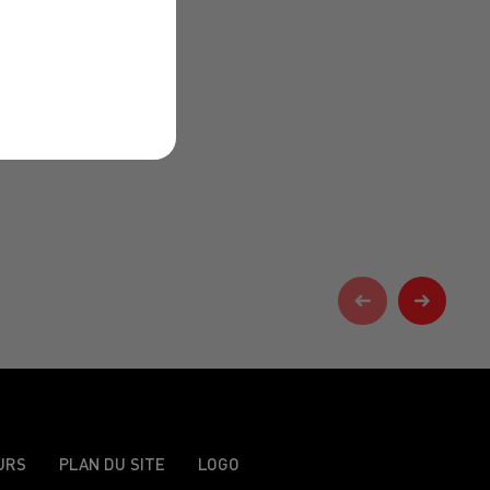
URS
PLAN DU SITE
LOGO