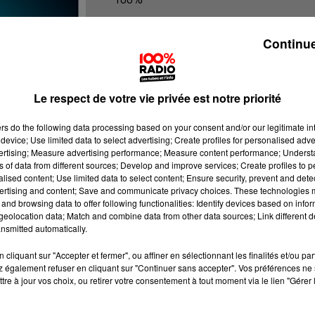
100% radio les infos du grand Toulo
Continue
Le respect de votre vie privée est notre priorité
ers
do the following data processing based on your consent and/or our legitimate int
device; Use limited data to select advertising; Create profiles for personalised adver
vertising; Measure advertising performance; Measure content performance; Unders
ns of data from different sources; Develop and improve services; Create profiles to 
alised content; Use limited data to select content; Ensure security, prevent and detect
ertising and content; Save and communicate privacy choices. These technologies
and browsing data to offer following functionalities: Identify devices based on infor
eolocation data; Match and combine data from other data sources; Link different de
nsmitted automatically.
cliquant sur "Accepter et fermer", ou affiner en sélectionnant les finalités et/ou pa
 également refuser en cliquant sur "Continuer sans accepter". Vos préférences ne 
tre à jour vos choix, ou retirer votre consentement à tout moment via le lien "Gérer 