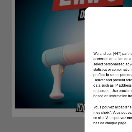
We and
our (447) partn
access information on a 
select personalised ad
statistics or combinatio
profiles to select person
Deliver and present adv
data such as IP address 
requested; Use precise g
based on information tra
Vous pouvez accepter en 
mes choix". Vous pouvez
ce site. Vous pouvez met
bas de chaque page.