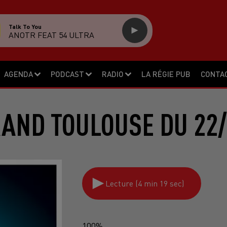
Talk To You
ANOTR FEAT 54 ULTRA
AGENDA
PODCAST
RADIO
LA RÉGIE PUB
CONTA
RAND TOULOUSE DU 22/
Lecture (4 min 19 sec)
100%