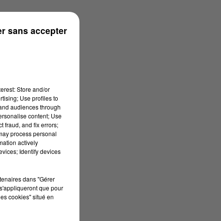
use
r sans accepter
erest: Store and/or
tising; Use profiles to
tand audiences through
personalise content; Use
 fraud, and fix errors;
 may process personal
mation actively
vices; Identify devices
rtenaires dans "Gérer
s'appliqueront que pour
les cookies" situé en