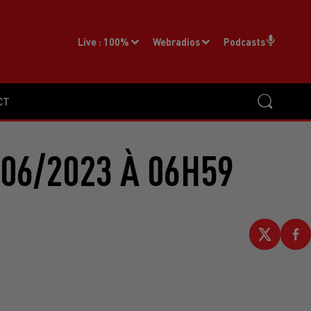
Live :
100%
Webradios
Podcasts
CT
06/2023 À 06H59