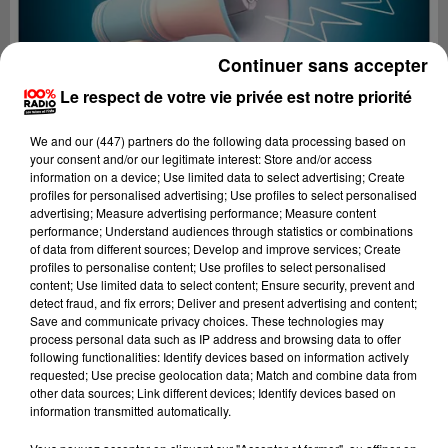
Continuer sans accepter
Le respect de votre vie privée est notre priorité
We and
our (447) partners
do the following data processing based on
your consent and/or our legitimate interest: Store and/or access
information on a device; Use limited data to select advertising; Create
profiles for personalised advertising; Use profiles to select personalised
advertising; Measure advertising performance; Measure content
performance; Understand audiences through statistics or combinations
of data from different sources; Develop and improve services; Create
profiles to personalise content; Use profiles to select personalised
content; Use limited data to select content; Ensure security, prevent and
Lecture (4 min 28 sec)
detect fraud, and fix errors; Deliver and present advertising and content;
Save and communicate privacy choices. These technologies may
process personal data such as IP address and browsing data to offer
following functionalities: Identify devices based on information actively
requested; Use precise geolocation data; Match and combine data from
100%
other data sources; Link different devices; Identify devices based on
information transmitted automatically.
100% Radio les infos du grand Toulouse