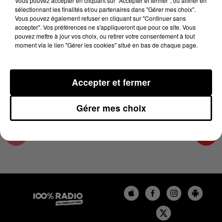
Vous pouvez accepter en cliquant sur "Accepter et fermer", ou affiner en
22 février 2024 - 4 min 28 sec
sélectionnant les finalités et/ou partenaires dans "Gérer mes choix".
Vous pouvez également refuser en cliquant sur "Continuer sans
LES INFOS DU GRAND TOULOUSE DU
accepter". Vos préférences ne s'appliqueront que pour ce site. Vous
22/02/2024 À 18H00
pouvez mettre à jour vos choix, ou retirer votre consentement à tout
moment via le lien "Gérer les cookies" situé en bas de chaque page.
Podcasts infos du grand Toulouse
Accepter et fermer
Gérer mes choix