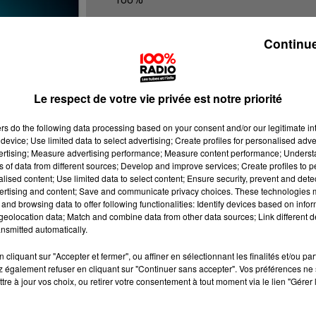
100% Radio les infos du grand Toul
Continue
Le respect de votre vie privée est notre priorité
ers
do the following data processing based on your consent and/or our legitimate int
device; Use limited data to select advertising; Create profiles for personalised adver
vertising; Measure advertising performance; Measure content performance; Unders
ns of data from different sources; Develop and improve services; Create profiles to 
alised content; Use limited data to select content; Ensure security, prevent and detect
ertising and content; Save and communicate privacy choices. These technologies
and browsing data to offer following functionalities: Identify devices based on infor
eolocation data; Match and combine data from other data sources; Link different de
nsmitted automatically.
cliquant sur "Accepter et fermer", ou affiner en sélectionnant les finalités et/ou pa
 également refuser en cliquant sur "Continuer sans accepter". Vos préférences ne 
tre à jour vos choix, ou retirer votre consentement à tout moment via le lien "Gérer 