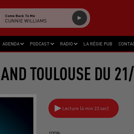
Come Back To Me
CUNNIE WILLIAMS
AGENDA
PODCAST
RADIO
LA RÉGIE PUB
CONTA
RAND TOULOUSE DU 21/
Lecture (4 min 23 sec)
100%