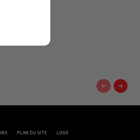
URS
PLAN DU SITE
LOGO