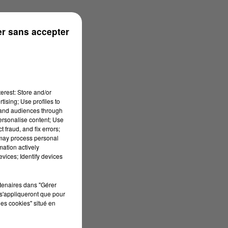
ouse
r sans accepter
erest: Store and/or
tising; Use profiles to
tand audiences through
personalise content; Use
 fraud, and fix errors;
 may process personal
mation actively
vices; Identify devices
rtenaires dans "Gérer
s'appliqueront que pour
les cookies" situé en