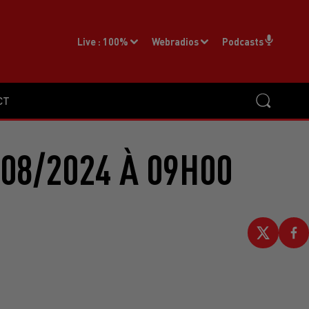
Live :
100%
Webradios
Podcasts
CT
08/2024 À 09H00