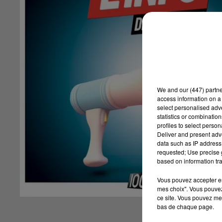
We and
our (447) partn
access information on a 
select personalised ad
statistics or combinatio
profiles to select person
Deliver and present adv
data such as IP address 
requested; Use precise g
based on information tra
Vous pouvez accepter en 
mes choix". Vous pouvez
ce site. Vous pouvez met
bas de chaque page.