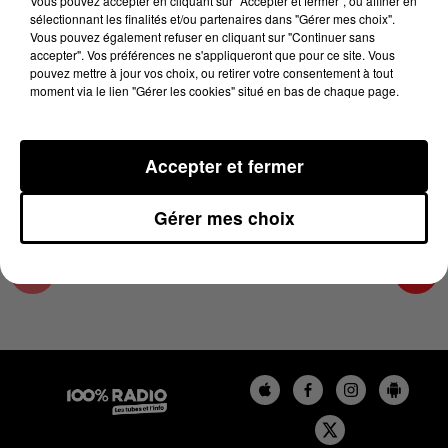
Vous pouvez accepter en cliquant sur "Accepter et fermer", ou affiner en
20 juin 2023 - 2 min 16 sec
sélectionnant les finalités et/ou partenaires dans "Gérer mes choix".
Vous pouvez également refuser en cliquant sur "Continuer sans
LES INFOS DU GRAND TOULOUSE DU
accepter". Vos préférences ne s'appliqueront que pour ce site. Vous
20/06/2023 À 10H59
pouvez mettre à jour vos choix, ou retirer votre consentement à tout
moment via le lien "Gérer les cookies" situé en bas de chaque page.
Podcasts infos du grand Toulouse
Accepter et fermer
Gérer mes choix